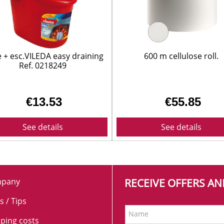
SUELOS Y SEÑALIZACIÓN
 + esc.VILEDA easy draining
600 m cellulose roll.
Ref. 0218249
€13.53
€55.85
See details
See details
pany
RECEIVE OFFERS A
s / Tips
Name
ping costs