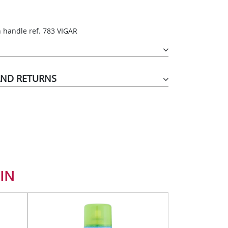
TIHIERBAS
h handle ref. 783 VIGAR
IDO
AND RETURNS
IN