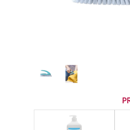
HOME TEXTILES
LIGHTING
PAINT AND ACCESSOR
PLUMBING
SMALL ELECTRIC APP
TOOLS
P