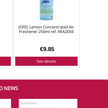
JOFEL Lemon Concentrated Air
Freshener 250ml ref. AKA2004
€9.85
See details
ND NEWS
Surnames