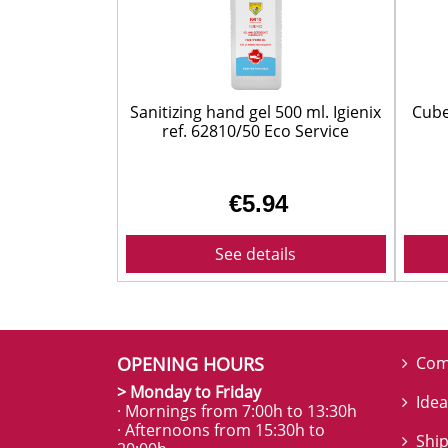
Sanitizing hand gel 500 ml. Igienix
Cube
ref. 62810/50 Eco Service
€5.94
See details
OPENING HOURS
Com
> Monday to Friday
Idea
· Mornings from 7:00h to 13:30h
· Afternoons from 15:30h to
Ship