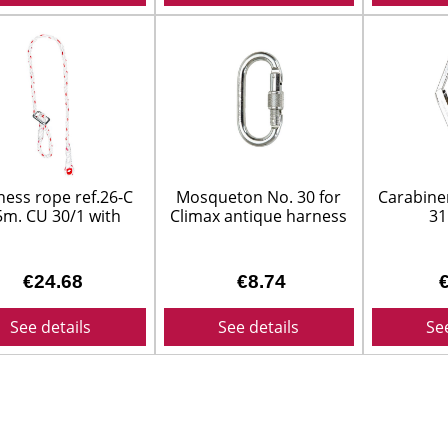
SUELOS Y SEÑALIZACIÓN
ess rope ref.26-C
Mosqueton No. 30 for
Carabine
5m. CU 30/1 with
Climax antique harness
31
limax regulator
€24.68
€8.74
See details
See details
Se