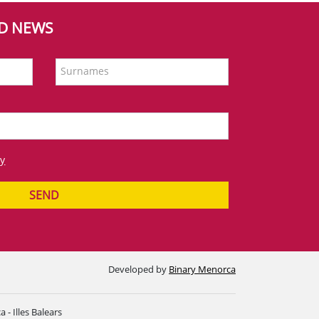
ND NEWS
Surnames
cy
SEND
Developed by
Binary Menorca
- Illes Balears