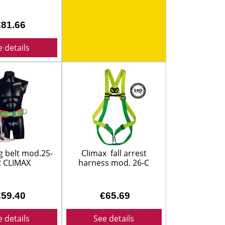
TIHIERBAS
€81.66
e details
IDO
g belt mod.25-
Climax fall arrest
2 CLIMAX
harness mod. 26-C
51025200000
€59.40
€65.69
e details
See details