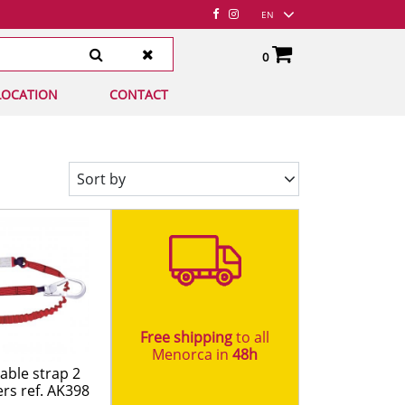
EN
0
LOCATION
Total:
CONTACT
€0.00
SEE BASKET
S MESA
XTIL
 Y COBERTORES
AVEROS
ACIÓN
HAS
MIENTAS
Sort by
 ELÉCTRICAS
ÍN
SCOS
ACIÓN
INA
NAS
Free shipping
to all
Menorca in
48h​
able strap 2
rs ref. AK398
TACABLES