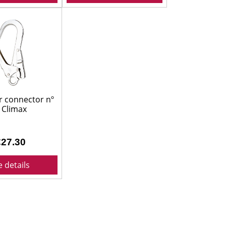
r connector nº
 Climax
€27.30
e details