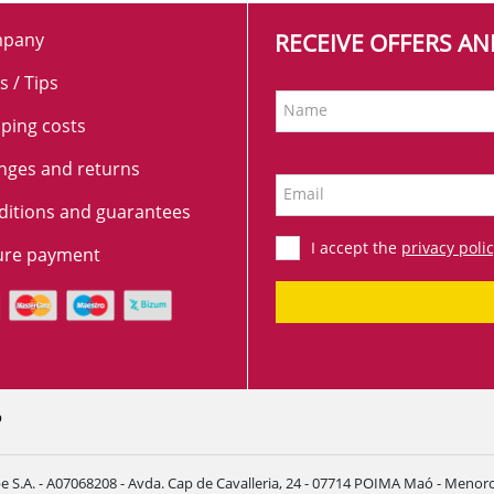
pany
RECEIVE OFFERS A
s / Tips
Name
ping costs
nges and returns
Email
ditions and guarantees
I accept the
privacy poli
ure payment
p
e S.A. - A07068208 - Avda. Cap de Cavalleria, 24 - 07714 POIMA Maó - Menorca 