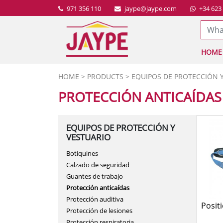
971 356 110
jaype@jaype.com
+34 623
HOME
BATHROOM
PLUMBING WAREHO
HOME
>
PRODUCTS
>
EQUIPOS DE PROTECCIÓN 
COCINA
INDUSTRIAL HARDWA
PROTECCIÓN ANTICAÍDA
DECOR
WATER TREATMENT
EQUIPOS DE PROTECCIÓN Y
EQUIPOS DE PROTECC
STOVE INSTALLATIO
VESTUARIO
FURNITURE
FENCING INSTALLAT
Botiquines
GARDEN
PUMP INSTALLATION
Calzado de seguridad
Guantes de trabajo
HARDWARE
IRRIGATION INSTALL
Protección anticaídas
HEATING AND AIR C
Protección auditiva
Positi
Protección de lesiones
HOGAR
Protección respiratoria