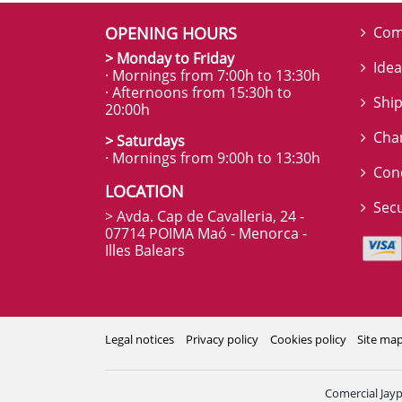
OPENING HOURS
Com
> Monday to Friday
Idea
· Mornings from 7:00h to 13:30h
· Afternoons from 15:30h to
Ship
20:00h
Cha
> Saturdays
· Mornings from 9:00h to 13:30h
Con
LOCATION
Sec
> Avda. Cap de Cavalleria, 24 -
07714 POIMA Maó - Menorca -
Illes Balears
Legal notices
Privacy policy
Cookies policy
Site ma
Comercial Jayp