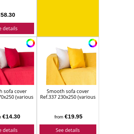
TIHIERBAS
€58.30
e details
IDO
 sofa cover
Smooth sofa cover
70x250 (various
Ref.337 230x250 (various
colors)
colors)
€14.30
€19.95
m
from
e details
See details