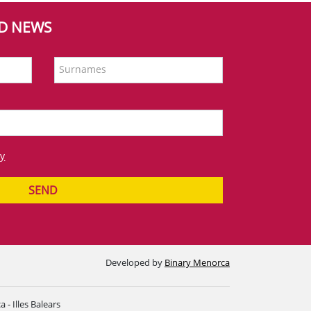
ND NEWS
Surnames
cy
SEND
Developed by
Binary Menorca
- Illes Balears