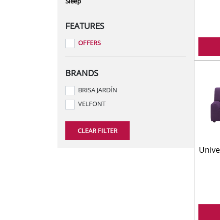
Sleep
HOME TEXTILES
FEATURES
LIGHTING
OFFERS
PAINT AND ACCESSOR
PLUMBING
BRANDS
SMALL ELECTRIC APP
BRISA JARDÍN
TOOLS
VELFONT
CLEAR FILTER
Unive