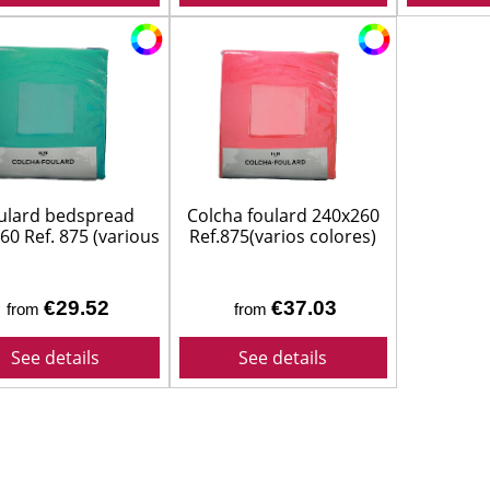
SUELOS Y SEÑALIZACIÓN
ulard bedspread
Colcha foulard 240x260
60 Ref. 875 (various
Ref.875(varios colores)
colors)
€29.52
€37.03
from
from
See details
See details