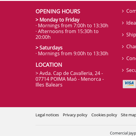
OPENING HOURS
Com
> Monday to Friday
Idea
· Mornings from 7:00h to 13:30h
· Afternoons from 15:30h to
Ship
20:00h
Cha
> Saturdays
· Mornings from 9:00h to 13:30h
Con
LOCATION
Sec
> Avda. Cap de Cavalleria, 24 -
07714 POIMA Maó - Menorca -
Illes Balears
Legal notices
Privacy policy
Cookies policy
Site ma
Comercial Jayp