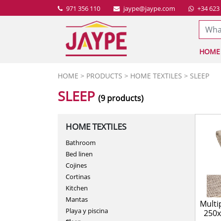
971 356 110
jaype@jaype.com
+34 623
HOME
BATHROOM
PLUMBING WAREHO
HOME
>
PRODUCTS
>
HOME TEXTILES
> SLEEP
COCINA
INDUSTRIAL HARDWA
SLEEP
(9 products)
DECOR
WATER TREATMENT
HOME TEXTILES
EQUIPOS DE PROTECC
STOVE INSTALLATIO
Bathroom
FURNITURE
FENCING INSTALLAT
Bed linen
GARDEN
PUMP INSTALLATION
Cojines
Cortinas
HARDWARE
IRRIGATION INSTALL
Kitchen
HEATING AND AIR C
Mantas
Multi
Playa y piscina
250x
HOGAR