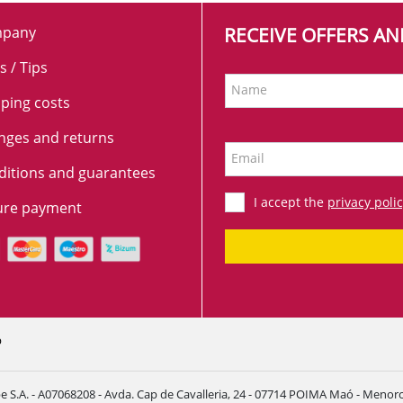
pany
RECEIVE OFFERS A
s / Tips
Name
ping costs
nges and returns
Email
ditions and guarantees
I accept the
privacy poli
ure payment
p
e S.A. - A07068208 - Avda. Cap de Cavalleria, 24 - 07714 POIMA Maó - Menorca 