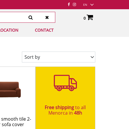
EN
0
LOCATION
Total:
CONTACT
€0.00
SEE BASKET
S MESA
XTIL
 Y COBERTORES
AVEROS
ACIÓN
HAS
MIENTAS
Sort by
 ELÉCTRICAS
ÍN
SCOS
ACIÓN
INA
NAS
Free shipping
to all
Menorca in
48h​
 smooth tile 2-
 sofa cover
TACABLES