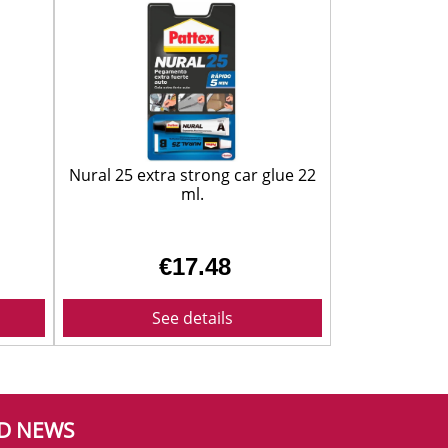
Nural 25 extra strong car glue 22
ml.
€17.48
See details
ND NEWS