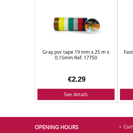
Gray pvc tape 19 mm x 25 m x
Fast
0.15mm Ref. 17750
€2.29
See details
OPENING HOURS
Com