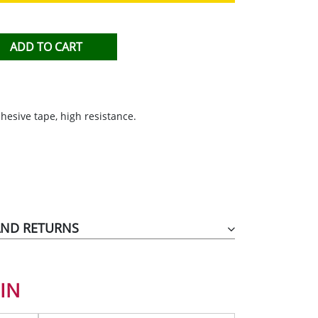
TIHIERBAS
ADD TO CART
IDO
esive tape, high resistance.
AND RETURNS
IN