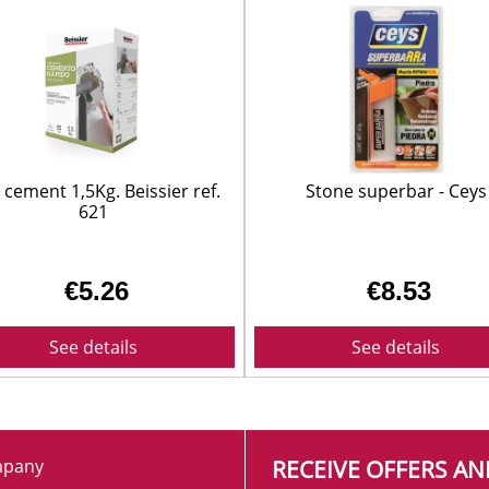
SUELOS Y SEÑALIZACIÓN
 cement 1,5Kg. Beissier ref.
Stone superbar - Ceys
621
€5.26
€8.53
See details
See details
pany
RECEIVE OFFERS A