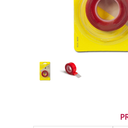
HOME TEXTILES
LIGHTING
PAINT AND ACCESSOR
PLUMBING
SMALL ELECTRIC APP
TOOLS
P