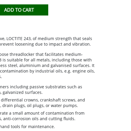
TIHIERBAS
ADD TO CART
IDO
sive, LOCTITE 243, of medium strength that seals
prevent loosening due to impact and vibration.
ose threadlocker that facilitates medium-
is suitable for all metals, including those with
less steel, aluminium and galvanised surfaces. It
 contamination by industrial oils, e.g. engine oils,
s.
eners including passive substrates such as
, galvanized surfaces.
, differential crowns, crankshaft screws, and
 drain plugs, oil plugs, or water pumps.
erate a small amount of contamination from
s, anti-corrosion oils and cutting fluids.
hand tools for maintenance.