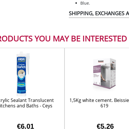
SUELOS Y SEÑALIZACIÓN
Blue.
SHIPPING, EXCHANGES 
RODUCTS YOU MAY BE INTERESTED 
rylic Sealant Translucent
1,5Kg white cement. Beissier
itchens and Baths - Ceys
619
€6.01
€5.26