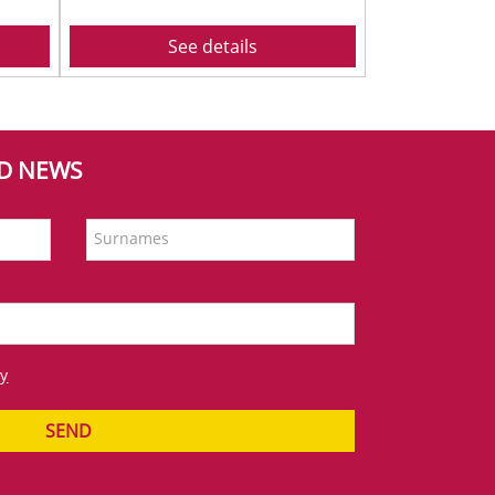
See details
ND NEWS
Surnames
cy
SEND