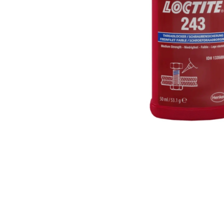
HOME TEXTILES
LIGHTING
PAINT AND ACCESSOR
PLUMBING
SMALL ELECTRIC APP
TOOLS