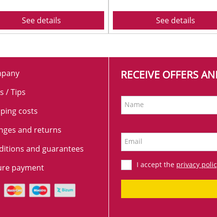
See details
See details
pany
RECEIVE OFFERS A
s / Tips
Name
ping costs
nges and returns
Email
ditions and guarantees
I accept the
privacy poli
ure payment