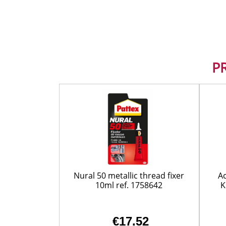
P
Nural 50 metallic thread fixer
Ac
10ml ref. 1758642
K
€17.52