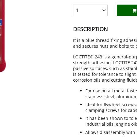
LÁMPARAS Y GUIRNALDAS
WORK CLOTHING
INSECTICIDAS, PLAGUICIDAS Y AN
HARDWARE ITEMS
HEATERS
DISOLVENTES
1
MARCOS DE FOTOS
IRRIGATION
IRONMONGERY AND SAFES
RADIADORES
ESMALTES ACRÍLICOS
DESCRIPTION
IES
PAPEL ADHESIVO Y DECORATIVO
MACHINERY
RUEDAS
REJILLAS DE VENTILACIÓN
ESMALTES ACRÍLICOS DIRECTO ÓX
PERCHEROS Y PARAGÜEROS
SWIMMING POOL
SISTEMAS DE CONTENCIÓN
VENTILACIÓN
ESMALTES SINTÉTICOS
It is a blue thread-fixing adhe
and secures nuts and bolts to 
LIANCES
PLANTAS ARTIFICIALES
TORNILLERÍA Y FIJACIONES
WATER HEATERS
IMPRIMACIONES
LOCTITE® 243 is a general-purp
RELOJES
VARIOS FERRETERÍA
WOOD AND PELLET STOVES
MASILLAS Y REPARADORES
strength adhesion. LOCTITE 243 
passive surfaces, such as stain
SUJETAPUERTAS Y BURLETES
PINTURA ANTICALÓRICA
is tested for tolerance to slight
corrosion oils and cutting fluid
VELAS Y PORTAVELAS
PINTURA PAREDES Y TECHOS
For use on all metal fast
PINTURA PISCINAS
stainless steel, aluminum
Ideal for flywheel screws
PINTURAS MÁGICAS
clamping screws for caps,
PROTECTORES MADERA
It has been shown to tol
industrial oils: engine oil
REVESTIMIENTOS
Allows disassembly with 