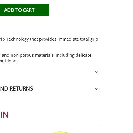
TIHIERBAS
ADD TO CART
IDO
ip Technology that provides immediate total grip
s and non-porous materials, including delicate
 outdoors.
AND RETURNS
IN