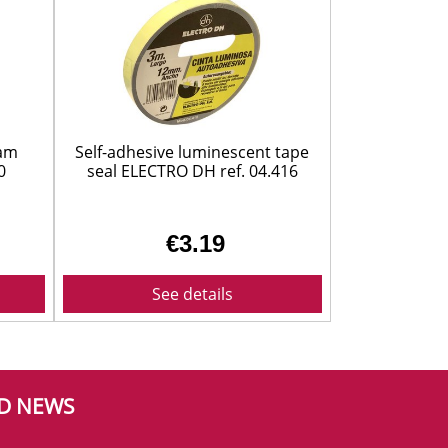
oam
Self-adhesive luminescent tape
0
seal ELECTRO DH ref. 04.416
€3.19
See details
ND NEWS