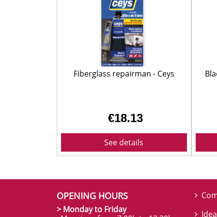
Fiberglass repairman - Ceys
Bla
€18.13
See details
OPENING HOURS
Com
> Monday to Friday
Idea