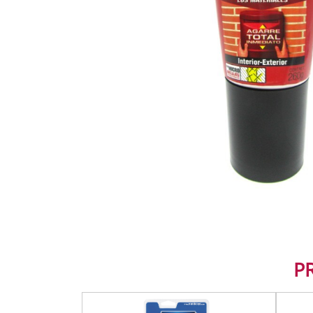
HOME TEXTILES
LIGHTING
PAINT AND ACCESSOR
PLUMBING
SMALL ELECTRIC APP
TOOLS
P