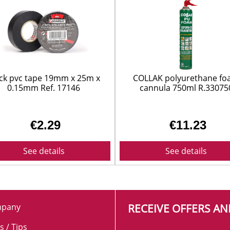
SUELOS Y SEÑALIZACIÓN
ck pvc tape 19mm x 25m x
COLLAK polyurethane f
0.15mm Ref. 17146
cannula 750ml R.33075
€2.29
€11.23
See details
See details
pany
RECEIVE OFFERS A
s / Tips