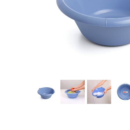
HOME TEXTILES
LIGHTING
PAINT AND ACCESSOR
PLUMBING
SMALL ELECTRIC APP
TOOLS