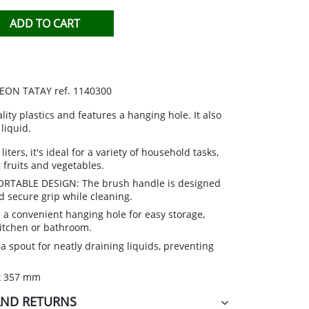
TIHIERBAS
ADD TO CART
IDO
GEON TATAY ref. 1140300
ity plastics and features a hanging hole. It also
liquid.
iters, it's ideal for a variety of household tasks,
 fruits and vegetables.
ABLE DESIGN: The brush handle is designed
d secure grip while cleaning.
a convenient hanging hole for easy storage,
kitchen or bathroom.
 spout for neatly draining liquids, preventing
x 357 mm
AND RETURNS