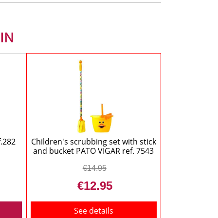
IN
f.282
Children's scrubbing set with stick
and bucket PATO VIGAR ref. 7543
€14.95
€12.95
See details