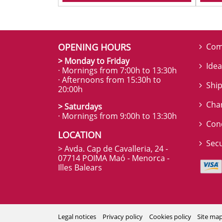
OPENING HOURS
Com
> Monday to Friday
Idea
· Mornings from 7:00h to 13:30h
· Afternoons from 15:30h to
Ship
20:00h
Cha
> Saturdays
· Mornings from 9:00h to 13:30h
Con
LOCATION
Sec
> Avda. Cap de Cavalleria, 24 -
07714 POIMA Maó - Menorca -
Illes Balears
Legal notices
Privacy policy
Cookies policy
Site ma