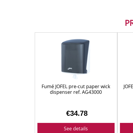
P
Fumé JOFEL pre-cut paper wick
JOFE
dispenser ref. AG43000
€34.78
See details