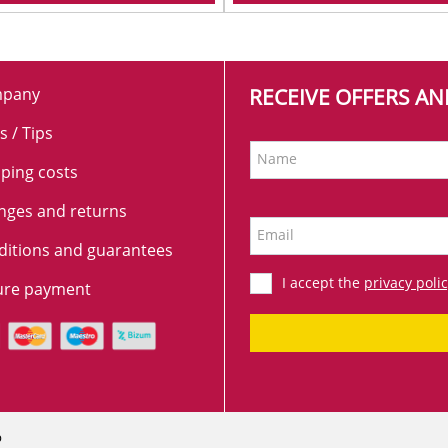
pany
RECEIVE OFFERS A
s / Tips
Name
ping costs
nges and returns
Email
ditions and guarantees
I accept the
privacy poli
ure payment
p