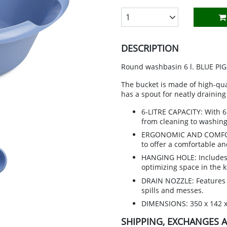
LÁMPARAS Y GUIRNALDAS
WORK CLOTHING
INSECTICIDAS, PLAGUICIDAS Y AN
HARDWARE ITEMS
HEATERS
DISOLVENTES
1
MARCOS DE FOTOS
IRRIGATION
IRONMONGERY AND SAFES
RADIADORES
ESMALTES ACRÍLICOS
DESCRIPTION
IES
PAPEL ADHESIVO Y DECORATIVO
MACHINERY
RUEDAS
REJILLAS DE VENTILACIÓN
ESMALTES ACRÍLICOS DIRECTO ÓX
PERCHEROS Y PARAGÜEROS
SWIMMING POOL
SISTEMAS DE CONTENCIÓN
VENTILACIÓN
ESMALTES SINTÉTICOS
Round washbasin 6 l. BLUE PI
LIANCES
The bucket is made of high-qual
PLANTAS ARTIFICIALES
TORNILLERÍA Y FIJACIONES
WATER HEATERS
IMPRIMACIONES
has a spout for neatly draining 
RELOJES
VARIOS FERRETERÍA
WOOD AND PELLET STOVES
MASILLAS Y REPARADORES
6-LITRE CAPACITY: With 6 l
SUJETAPUERTAS Y BURLETES
PINTURA ANTICALÓRICA
from cleaning to washing
ERGONOMIC AND COMFORT
VELAS Y PORTAVELAS
PINTURA PAREDES Y TECHOS
to offer a comfortable an
PINTURA PISCINAS
HANGING HOLE: Includes 
optimizing space in the 
PINTURAS MÁGICAS
DRAIN NOZZLE: Features a
spills and messes.
PROTECTORES MADERA
DIMENSIONS: 350 x 142 
REVESTIMIENTOS
SHIPPING, EXCHANGES 