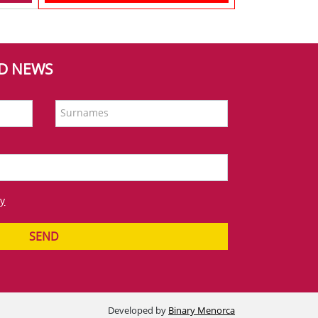
ND NEWS
Surnames
cy
SEND
Developed by
Binary Menorca