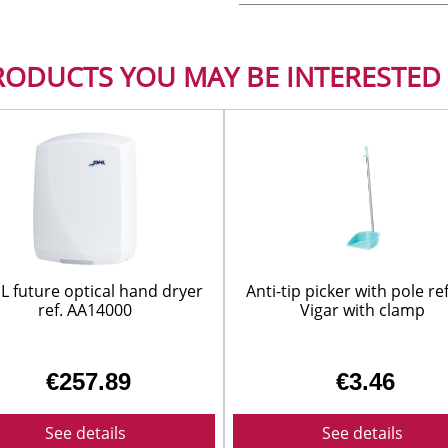
SUELOS Y SEÑALIZACIÓN
RODUCTS YOU MAY BE INTERESTED 
L future optical hand dryer
Anti-tip picker with pole re
ref. AA14000
Vigar with clamp
€257.89
€3.46
See details
See details