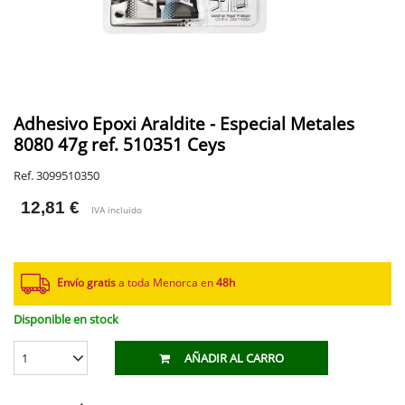
Adhesivo Epoxi Araldite - Especial Metales
8080 47g ref. 510351 Ceys
Ref. 3099510350
12,81 €
IVA incluido
Envío gratis
a toda Menorca en
48h
Disponible en stock
1
AÑADIR AL CARRO