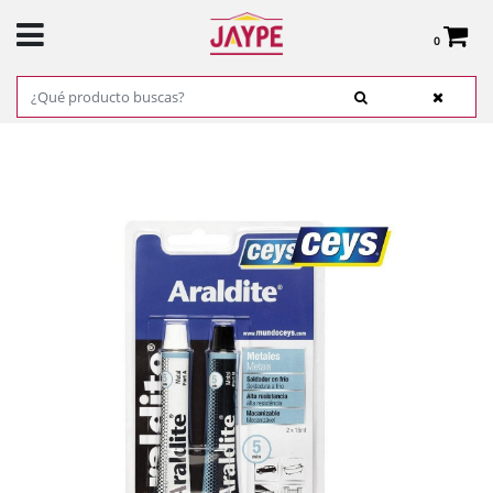
0
Total:
0,00 €
VER CESTA
INICIO
>
PRODUCTOS
>
FERRETERÍA
>
ADHESIVOS, COLAS Y CINTAS
> ADHESIVO
EPOXI ARALDITE - ESPECIAL METALES 8080 47G REF. 510351 CEYS