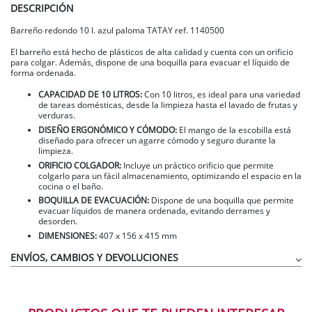
DESCRIPCIÓN
Barreño redondo 10 l. azul paloma TATAY ref. 1140500
El barreño está hecho de plásticos de alta calidad y cuenta con un orificio
para colgar. Además, dispone de una boquilla para evacuar el líquido de
forma ordenada.
CAPACIDAD DE 10 LITROS:
Con 10 litros, es ideal para una variedad
de tareas domésticas, desde la limpieza hasta el lavado de frutas y
verduras.
DISEÑO ERGONÓMICO Y CÓMODO:
El mango de la escobilla está
diseñado para ofrecer un agarre cómodo y seguro durante la
limpieza.
ORIFICIO COLGADOR:
Incluye un práctico orificio que permite
colgarlo para un fácil almacenamiento, optimizando el espacio en la
cocina o el baño.
BOQUILLA DE EVACUACIÓN:
Dispone de una boquilla que permite
evacuar líquidos de manera ordenada, evitando derrames y
desorden.
DIMENSIONES:
407 x 156 x 415 mm
ENVÍOS, CAMBIOS Y DEVOLUCIONES