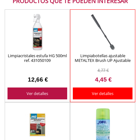
PRODUCTOS QUE TE PUEDEN INTERESAR
Limpiacristales estufa HG 500ml
Limpiabotellas ajustable
ref. 431050109
METALTEX Brush UP Ajustable
30/40 cm ref. 297612000
4,77 €
12,66 €
4,45 €
Ver detalles
Ver detalles