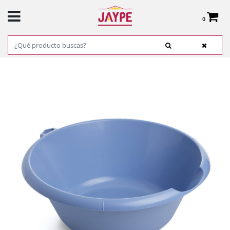
0
Total:
0,00 €
VER CESTA
INICIO
>
PRODUCTOS
>
FERRETERÍA
>
LIMPIEZA
> BARREÑO REDONDO 10 L.
AZUL PALOMA TATAY REF. 1140500