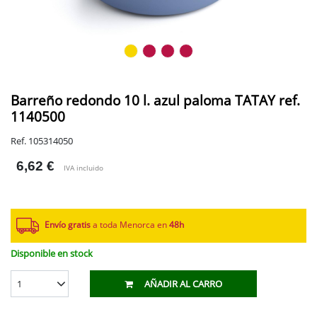
Barreño redondo 10 l. azul paloma TATAY ref.
1140500
Ref. 105314050
6,62 €
IVA incluido
Envío gratis
a toda Menorca en
48h
Disponible en stock
1
AÑADIR AL CARRO