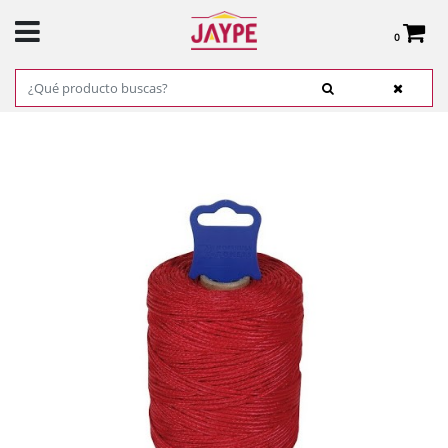
0
Total:
0,00 €
VER CESTA