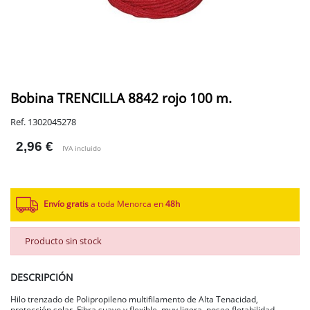
Bobina TRENCILLA 8842 rojo 100 m.
Ref. 1302045278
2,96 €
IVA incluido
Envío gratis
a toda Menorca en
48h
Producto sin stock
DESCRIPCIÓN
Hilo trenzado de Polipropileno multifilamento de Alta Tenacidad,
protección solar. Fibra suave y flexible, muy ligera, posee flotabilidad,