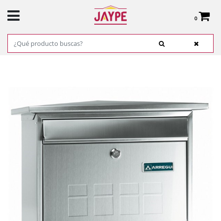
0
Total:
0,00 €
VER CESTA
INICIO
>
PRODUCTOS
>
FERRETERÍA
>
BUZONES
> BUZON INDIVIDUAL ACERO
DECO INOXIDABLE ARREGUI REF. E-5707