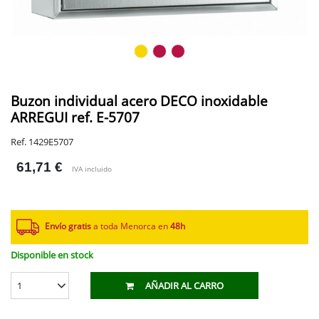
Buzon individual acero DECO inoxidable
ARREGUI ref. E-5707
Ref. 1429E5707
61,71 €
IVA incluido
Envío gratis
a toda Menorca en
48h
Disponible en stock
1
AÑADIR AL CARRO