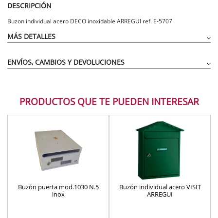
DESCRIPCIÓN
Buzon individual acero DECO inoxidable ARREGUI ref. E-5707
MÁS DETALLES
ENVÍOS, CAMBIOS Y DEVOLUCIONES
Norma Europea
: Conforme a la normativa europea EN-13724
Resistencia anticorrosiva
:
PRODUCTOS QUE TE PUEDEN INTERESAR
Estanqueidad:
Boca:
320 x 20 mm.
Material:
Acero inoxidable satinado AISI 304.
Capacidad de boca:
Formato revista.
Buzón puerta mod.1030 N.5
Buzón individual acero VISIT
inox
ARREGUI