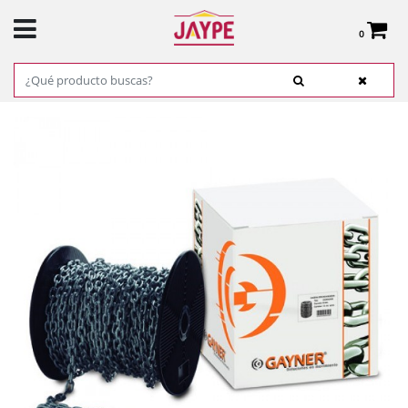
0
Total:
0,00 €
VER CESTA
INICIO
>
PRODUCTOS
>
FERRETERÍA
>
CADENAS, CUERDAS Y ESLINGAS
> CADENA
GALVANIZADA ESLABÓN MEDIO DIN 5685/A (M)