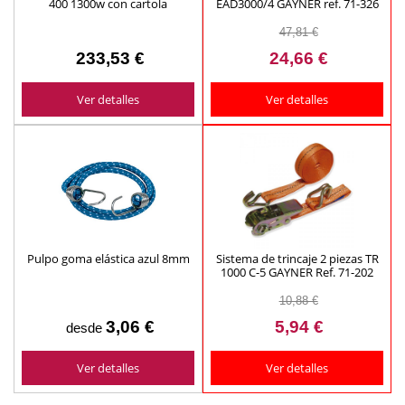
400 1300w con cartola
EAD3000/4 GAYNER ref. 71-326
ABRATOOLS ref. 473140001
47,81 €
233,53 €
24,66 €
Ver detalles
Ver detalles
Pulpo goma elástica azul 8mm
Sistema de trincaje 2 piezas TR
1000 C-5 GAYNER Ref. 71-202
10,88 €
3,06 €
5,94 €
desde
Ver detalles
Ver detalles