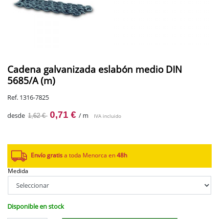
Cadena galvanizada eslabón medio DIN
5685/A (m)
Ref. 1316-7825
0,71 €
desde
/ m
1,62 €
IVA incluido
Envío gratis
a toda Menorca en
48h
Medida
Disponible en stock