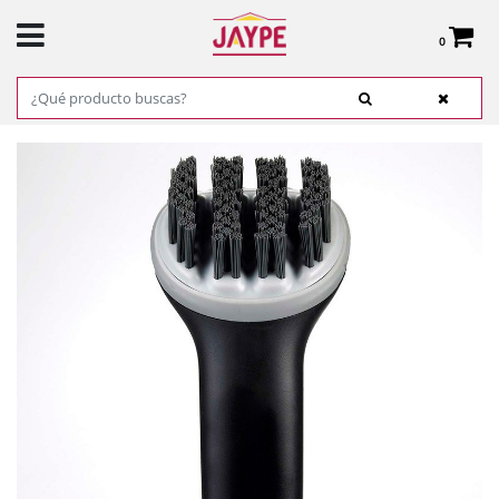
0
Total:
0,00 €
VER CESTA