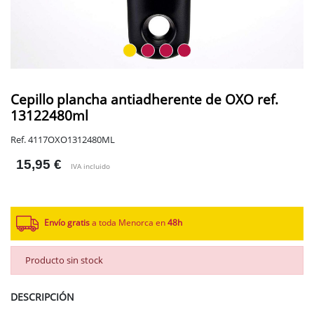
Cepillo plancha antiadherente de OXO ref.
13122480ml
Ref. 4117OXO1312480ML
15,95 €
IVA incluido
Envío gratis
a toda Menorca en
48h
Producto sin stock
DESCRIPCIÓN