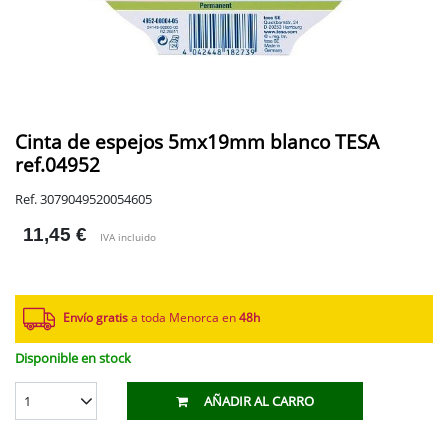
Cinta de espejos 5mx19mm blanco TESA
ref.04952
Ref. 3079049520054605
11,45 €
IVA incluido
Envío gratis
a toda Menorca en
48h
Disponible en stock
1
AÑADIR AL CARRO