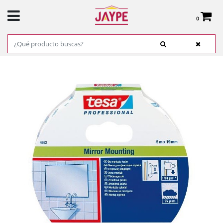
0
Total:
0,00 €
VER CESTA
INICIO
>
PRODUCTOS
>
FERRETERÍA
>
ADHESIVOS, COLAS Y CINTAS
> CINTA DE
ESPEJOS 5MX19MM BLANCO TESA REF.04952