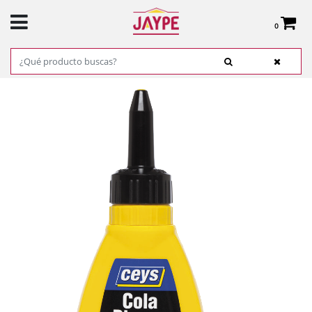
0
Total:
0,00 €
VER CESTA
INICIO
>
PRODUCTOS
>
FERRETERÍA
>
ADHESIVOS, COLAS Y CINTAS
> COLA
BLANCA RÁPIDA 75GR. - CEYS