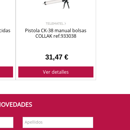
cidas
Pistola CK-38 manual bolsas
COLLAK ref.933038
31,47 €
Ver detalles
 NOVEDADES
Apellidos