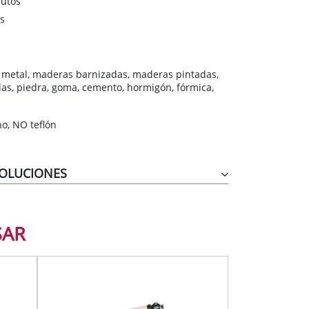
nutos
s
n metal, maderas barnizadas, maderas pintadas,
s, piedra, goma, cemento, hormigón, fórmica,
no, NO teflón
VOLUCIONES
SAR