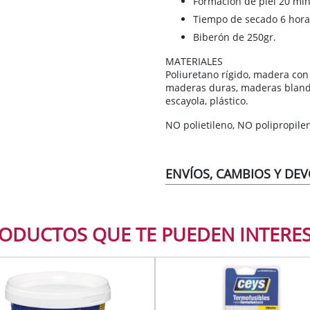
Formación de piel 20 mi
SUELOS Y SEÑALIZACIÓN
Tiempo de secado 6 hora
Biberón de 250gr.
MATERIALES
Poliuretano rígido, madera co
maderas duras, maderas blanda
escayola, plástico.
NO polietileno, NO polipropile
ENVÍOS, CAMBIOS Y DE
ODUCTOS QUE TE PUEDEN INTERE