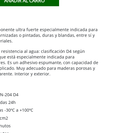
AÑADIR AL CARRO
TACABLES
IDO
nente ultra fuerte especialmente indicada para
rnizadas o pintadas, duras y blandas, entre sí y
riales.
 resistencia al agua: clasificación D4 según
ue está especialmente indicada para
ores. Es un adhesivo espumante, con capacidad de
aplicado. Muy adecuado para maderas porosas y
rente. Interior y exterior.
EN-204 D4
adas 24h
as -30ºC a +100ºC
/cm2
inutos