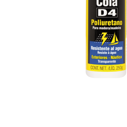
ILUMINACIÓN
JARDÍN
MOBILIARIO Y ORDE
PEQUEÑO ELECTROD
PINTURAS Y ACCESOR
TEXTIL HOGAR