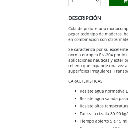
1
ESTUFAS EXTERIORES
LÁMPARAS Y GUIRNALDAS
VESTUARIO LABORAL
GRILLETES, MOSQUETONES Y SUJE
MOBILIARIO DE JARDÍN
DISOLVENTES
FUMISTERIA
MARCOS DE FOTOS
LIMPIEZA
PISCINA
ESMALTES ACRÍLICOS
DESCRIPCIÓN
NACIÓN
RADIADORES
PAPEL ADHESIVO Y DECORATIVO
RUEDAS
RIEGO
ESMALTES ACRÍLICOS DIRECTO ÓX
Cola de poliuretano monocompo
pegar todo tipo de maderas, ba
OMÉSTICO
REJILLAS DE VENTILACIÓN
PERCHEROS Y PARAGÜEROS
SISTEMAS DE CONTENCIÓN
VALLADOS, CERCADOS Y TOLDOS
ESMALTES SINTÉTICOS
en combinación con otros mate
IOS
TERMOS
PLANTAS ARTIFICIALES
TORNILLERÍA Y FIJACIONES
IMPRIMACIONES
Se caracteriza por su excelente
norma europea EN-204 por lo q
VENTILACIÓN
RELOJES
VARIOS FERRETERÍA
MASILLAS Y REPARADORES
aplicaciones náuticas y exteri
relleno que expande una vez 
SUJETAPUERTAS Y BURLETES
PINTURA ANTICALÓRICA
superficies irregulares. Transpa
VELAS Y PORTAVELAS
PINTURA PAREDES Y TECHOS
CARACTERÍSTICAS
PINTURA PISCINAS
Resiste agua normativa 
Resiste agua salada pas
PINTURAS MÁGICAS
Resiste altas temperatur
PROTECTORES MADERA
Fuerza a cizalla 80-90 kg
REVESTIMIENTOS
Tiempo abierto 5 a 15 m