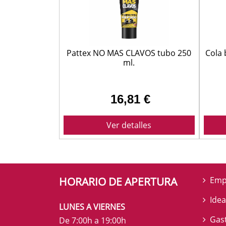
Pattex NO MAS CLAVOS tubo 250
Cola 
ml.
16,81 €
Ver detalles
HORARIO DE APERTURA
Emp
Idea
LUNES A VIERNES
Gas
De 7:00h a 19:00h