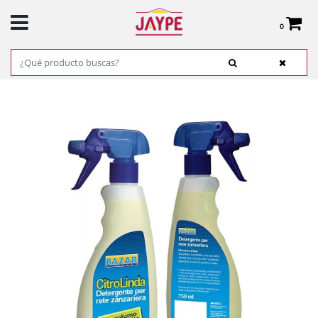
0
Total:
0,00 €
VER CESTA
INICIO
>
PRODUCTOS
>
FERRETERÍA
>
LIMPIEZA
> DETERGENTE PARA
MOSQUITERA BAZAR 750ML. REF.0002199