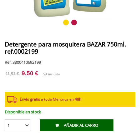
Detergente para mosquitera BAZAR 750ml.
ref.0002199
Ref. 3300410692199
9,50 €
11,91 €
IVA incluido
Envío gratis
a toda Menorca en
48h
Disponible en stock
1
AÑADIR AL CARRO