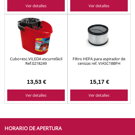
Ver detalles
Ver detalles
Cubo+esc.VILEDA escurrefácil
Filtro HEPA para aspirador de
Ref.0218249
cenizas ref. VIASC18BFH
13,53 €
15,17 €
Ver detalles
Ver detalles
HORARIO DE APERTURA