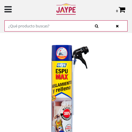
0
Total:
0,00 €
VER CESTA
INICIO
>
PRODUCTOS
>
FERRETERÍA
>
ADHESIVOS, COLAS Y CINTAS
> ESPUMA
POLIURETANO - CEYS