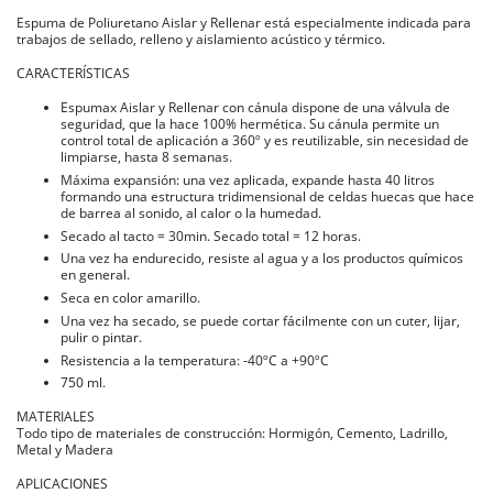
Espuma de Poliuretano Aislar y Rellenar está especialmente indicada para
trabajos de sellado, relleno y aislamiento acústico y térmico.
CARACTERÍSTICAS
Espumax Aislar y Rellenar con cánula dispone de una válvula de
seguridad, que la hace 100% hermética. Su cánula permite un
control total de aplicación a 360º y es reutilizable, sin necesidad de
limpiarse, hasta 8 semanas.
Máxima expansión: una vez aplicada, expande hasta 40 litros
formando una estructura tridimensional de celdas huecas que hace
de barrea al sonido, al calor o la humedad.
Secado al tacto = 30min. Secado total = 12 horas.
Una vez ha endurecido, resiste al agua y a los productos químicos
en general.
Seca en color amarillo.
Una vez ha secado, se puede cortar fácilmente con un cuter, lijar,
pulir o pintar.
Resistencia a la temperatura: -40ºC a +90ºC
750 ml.
MATERIALES
Todo tipo de materiales de construcción: Hormigón, Cemento, Ladrillo,
Metal y Madera
APLICACIONES