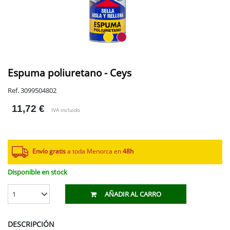
Espuma poliuretano - Ceys
Ref. 3099504802
11,72 €
IVA incluido
Envío gratis
a toda Menorca en
48h
Disponible en stock
1
AÑADIR AL CARRO
DESCRIPCIÓN