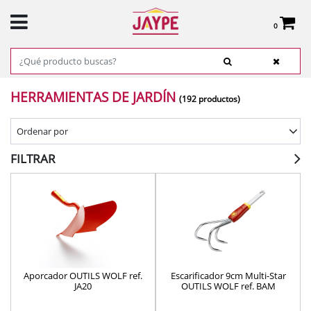
0
Total:
0,00 €
VER CESTA
INICIO
>
PRODUCTOS
>
JARDÍN
> HERRAMIENTAS DE JARDÍN
HERRAMIENTAS DE JARDÍN
(192 productos)
Ordenar por
FILTRAR
Aporcador OUTILS WOLF ref.
Escarificador 9cm Multi-Star
JA20
OUTILS WOLF ref. BAM