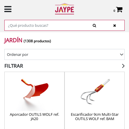
0
Total:
0,00 €
VER CESTA
INICIO
>
PRODUCTOS
> JARDÍN
JARDÍN
(1308 productos)
Ordenar por
FILTRAR
Aporcador OUTILS WOLF ref.
Escarificador 9cm Multi-Star
JA20
OUTILS WOLF ref. BAM