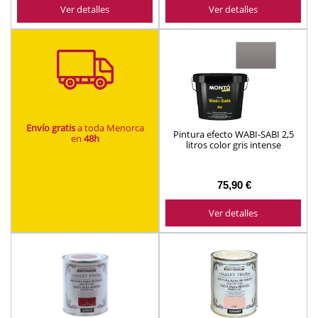
Ver detalles
Ver detalles
Envío gratis
a toda Menorca
Pintura efecto WABI-SABI 2,5
en
48h
litros color gris intense
ref.682234 Montó Bricolovers
75,90 €
Ver detalles