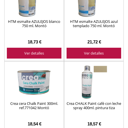
HTM esmalte AZULEJOS blanco
HTM esmalte AZULEJOS azul
750 ml. Montó
templado 750 ml. Montó
18,73 €
21,72 €
Ver detalles
Ver detalles
Crea cera Chalk Paint 300ml.
Crea CHALK Paint café con leche
ref.771042 Montó
spray 400ml. pintura tiza
ref.772040 Montó
18,54 €
18,57 €