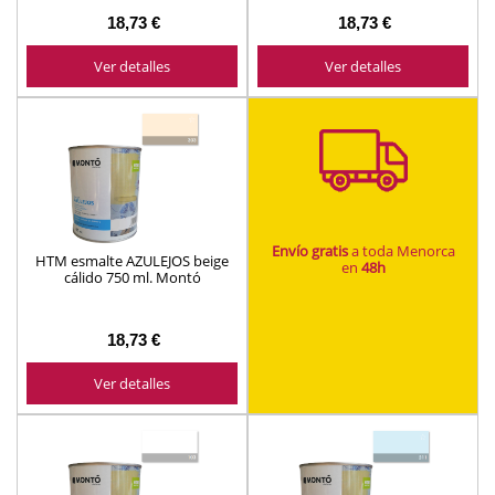
18,73 €
18,73 €
Ver detalles
Ver detalles
Envío gratis
a toda Menorca
HTM esmalte AZULEJOS beige
en
48h
cálido 750 ml. Montó
18,73 €
Ver detalles