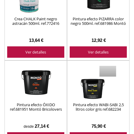
Crea CHALK Paint negro
Pintura efecto PIZARRA color
astracán 500ml. ref.772416
negro 500ml. ref.681986 Montó
Montó
Bricolovers
13,64 €
12,92 €
Ver detalles
Ver detalles
Pintura efecto ÓXIDO
Pintura efecto WABI-SABI 2,5
ref.681951 Montó Bricolovers
litros color gris ref.682234
Montó Bricolovers
27,14 €
75,90 €
desde