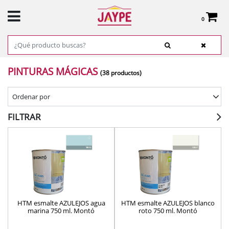
0
Total:
0,00 €
VER CESTA
INICIO
>
PRODUCTOS
>
PINTURAS Y ACCESORIOS
> PINTURAS MÁGICAS
PINTURAS MÁGICAS
(38 productos)
Ordenar por
FILTRAR
HTM esmalte AZULEJOS agua
HTM esmalte AZULEJOS blanco
marina 750 ml. Montó
roto 750 ml. Montó