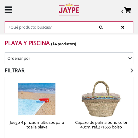
0
Total:
0,00 €
VER CESTA
INICIO
>
PRODUCTOS
>
TEXTIL HOGAR
> PLAYA Y PISCINA
PLAYA Y PISCINA
(14 productos)
Ordenar por
FILTRAR
Juego 4 pinzas multiusos para
Capazo de palma boho color
toalla playa
40cm. ref.271655 bolso