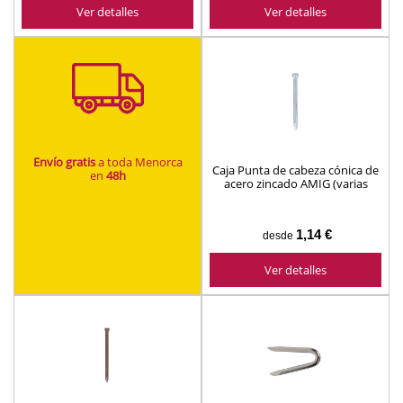
Ver detalles
Ver detalles
Envío gratis
a toda Menorca
Caja Punta de cabeza cónica de
en
48h
acero zincado AMIG (varias
medidas)
1,14 €
desde
Ver detalles