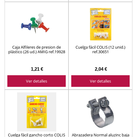
Caja Alfileres de presion de
Cuelga fácil COLIS (12 unid.)
plástico (26 ud.) AMIG ref.19928
ref.30651
colores surtidos
1,21 €
2,04 €
Ver detalles
Ver detalles
Cuelga fácil gancho corto COLIS
Abrazadera Normal aluzinc baja