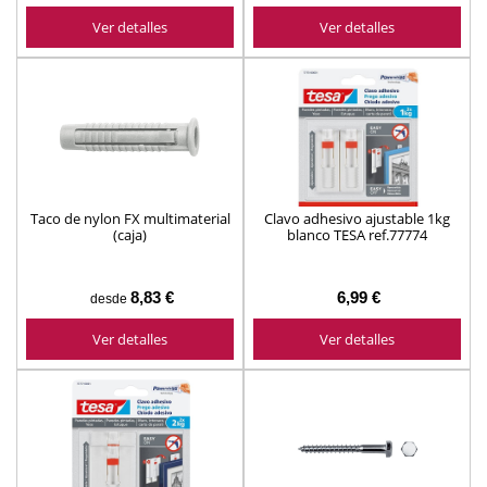
Ver detalles
Ver detalles
Taco de nylon FX multimaterial
Clavo adhesivo ajustable 1kg
(caja)
blanco TESA ref.77774
8,83 €
6,99 €
desde
Ver detalles
Ver detalles