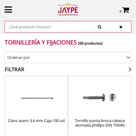
0
Total:
0,00 €
VER CESTA
INICIO
>
PRODUCTOS
>
FERRETERÍA
> TORNILLERÍA Y FIJACIONES
TORNILLERÍA Y FIJACIONES
(68 productos)
Ordenar por
FILTRAR
Clavo acero 3,4 mm Caja 100 ud
Tornillo punta broca cabeza
alomada phillips DIN 7504N
cincado (Caja)