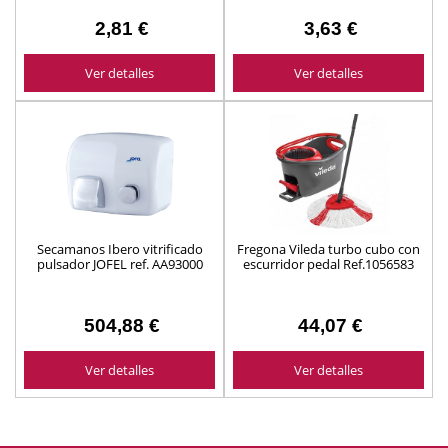
2,81 €
3,63 €
Ver detalles
Ver detalles
Secamanos Ibero vitrificado
Fregona Vileda turbo cubo con
pulsador JOFEL ref. AA93000
escurridor pedal Ref.1056583
504,88 €
44,07 €
Ver detalles
Ver detalles