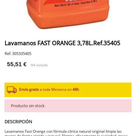
Lavamanos FAST ORANGE 3,78L.Ref.35405
Ref. 305335405
55,51 €
IVA incluido
Envío gratis
a toda Menorca en
48h
Producto sin stock
DESCRIPCIÓN
Lavamanos Fast Orange con fórmula cítrica natural original limpia las
manos de forma rápida y natural. Elimina eficazmente la suciedad, grasa,