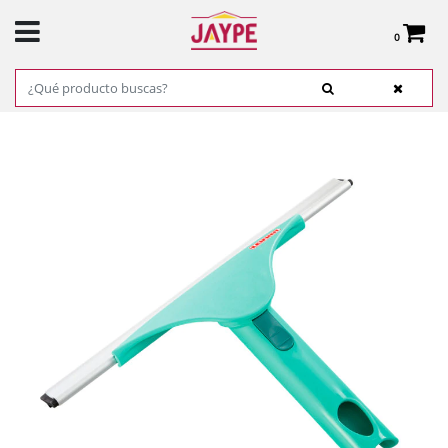
0
Total:
0,00 €
VER CESTA