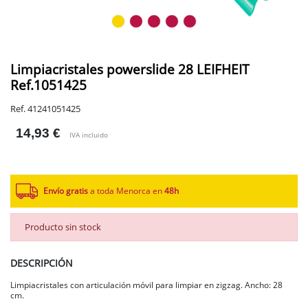
Limpiacristales powerslide 28 LEIFHEIT
Ref.1051425
Ref. 41241051425
14,93 €
IVA incluido
Envío gratis
a toda Menorca en
48h
Producto sin stock
DESCRIPCIÓN
Limpiacristales con articulación móvil para limpiar en zigzag. Ancho: 28
cm.