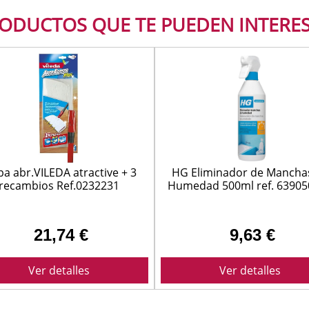
SUELOS Y SEÑALIZACIÓN
ODUCTOS QUE TE PUEDEN INTERE
Limpiador abrillantador piedr
a abr.VILEDA atractive + 3
HG Eliminador de Mancha
recambios Ref.0232231
Humedad 500ml ref. 6390
limpiador
21,74 €
9,63 €
Ver detalles
Ver detalles