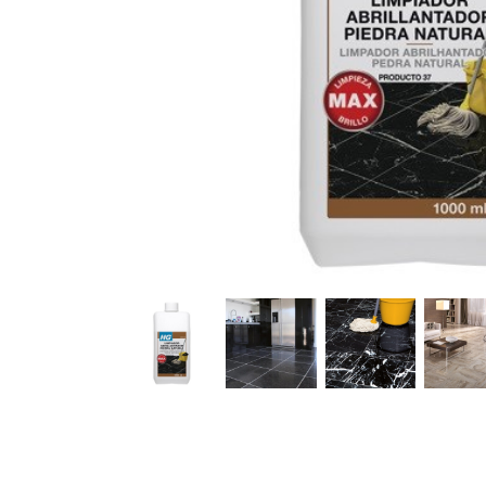
ILUMINACIÓN
JARDÍN
MOBILIARIO Y ORDE
PEQUEÑO ELECTROD
PINTURAS Y ACCESOR
TEXTIL HOGAR