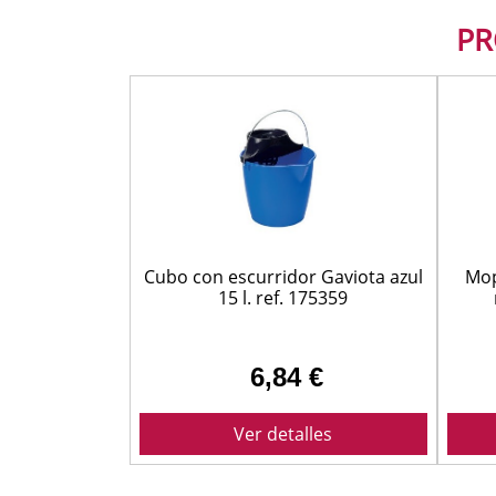
PR
Cubo con escurridor Gaviota azul
Mop
15 l. ref. 175359
6,84 €
Ver detalles