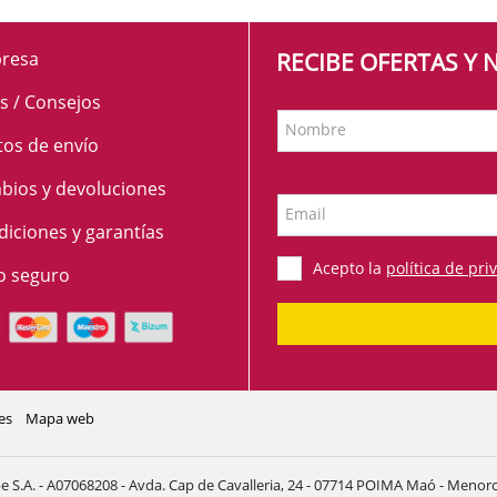
resa
RECIBE OFERTAS Y
s / Consejos
Nombre
tos de envío
bios y devoluciones
Email
iciones y garantías
Acepto la
política de pri
o seguro
es
Mapa web
e S.A. - A07068208 - Avda. Cap de Cavalleria, 24 - 07714 POIMA Maó - Menorca 