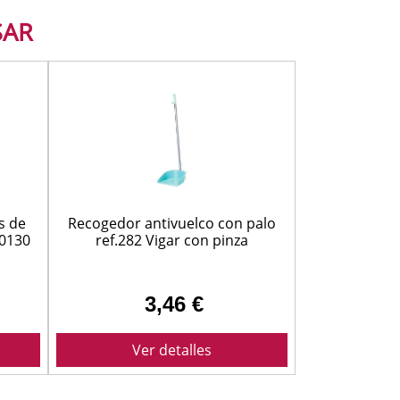
SAR
a natural 221100130
s de
Recogedor antivuelco con palo
50130
ref.282 Vigar con pinza
3,46 €
Ver detalles