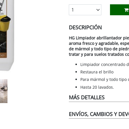
ESTUFAS EXTERIORES
LÁMPARAS Y GUIRNALDAS
VESTUARIO LABORAL
GRILLETES, MOSQUETONES Y SUJE
MOBILIARIO DE JARDÍN
DISOLVENTES
1
FUMISTERIA
MARCOS DE FOTOS
LIMPIEZA
PISCINA
ESMALTES ACRÍLICOS
DESCRIPCIÓN
NACIÓN
RADIADORES
PAPEL ADHESIVO Y DECORATIVO
RUEDAS
RIEGO
ESMALTES ACRÍLICOS DIRECTO ÓX
OMÉSTICO
REJILLAS DE VENTILACIÓN
PERCHEROS Y PARAGÜEROS
SISTEMAS DE CONTENCIÓN
VALLADOS, CERCADOS Y TOLDOS
ESMALTES SINTÉTICOS
HG Limpiador abrillantador pie
aroma fresco y agradable, espe
IOS
TERMOS
PLANTAS ARTIFICIALES
TORNILLERÍA Y FIJACIONES
IMPRIMACIONES
de mármol y todo tipo de piedra
tratar y para suelos tratados c
VENTILACIÓN
RELOJES
VARIOS FERRETERÍA
MASILLAS Y REPARADORES
Limpiador concentrado d
SUJETAPUERTAS Y BURLETES
PINTURA ANTICALÓRICA
Restaura el brillo
VELAS Y PORTAVELAS
PINTURA PAREDES Y TECHOS
Para mármol y todo tipo 
Hasta 20 lavados.
PINTURA PISCINAS
MÁS DETALLES
PINTURAS MÁGICAS
PROTECTORES MADERA
ENVÍOS, CAMBIOS Y DE
REVESTIMIENTOS