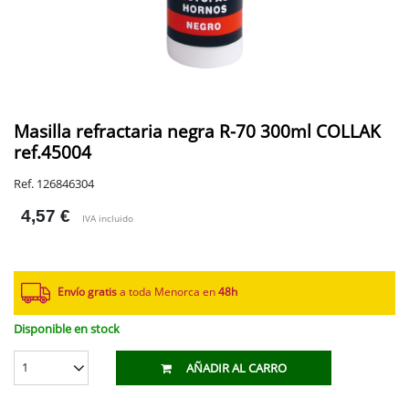
Masilla refractaria negra R-70 300ml COLLAK
ref.45004
Ref. 126846304
4,57 €
IVA incluido
Envío gratis
a toda Menorca en
48h
Disponible en stock
1
AÑADIR AL CARRO