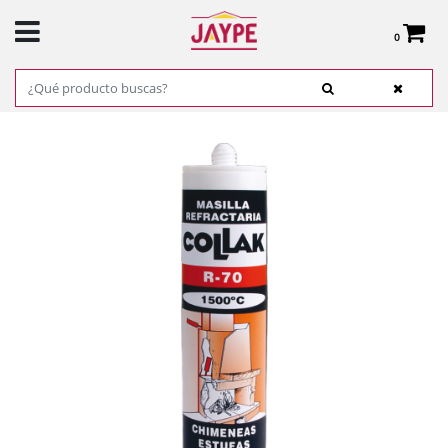
0
Total:
0,00 €
VER CESTA
INICIO
>
PRODUCTOS
>
FERRETERÍA
>
ADHESIVOS, COLAS Y CINTAS
> MASILLA
REFRACTARIA NEGRA R-70 300ML COLLAK REF.45004