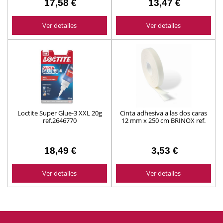
17,58 €
13,47 €
Ver detalles
Ver detalles
Loctite Super Glue-3 XXL 20g
Cinta adhesiva a las dos caras
ref.2646770
12 mm x 250 cm BRINOX ref.
B62000B
18,49 €
3,53 €
Ver detalles
Ver detalles