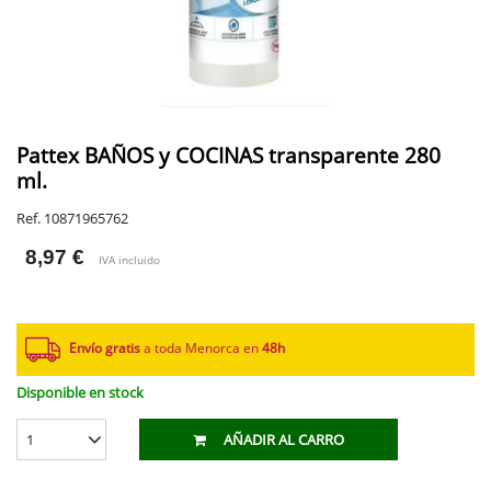
Pattex BAÑOS y COCINAS transparente 280
ml.
Ref. 10871965762
8,97 €
IVA incluido
Envío gratis
a toda Menorca en
48h
Disponible en stock
1
AÑADIR AL CARRO