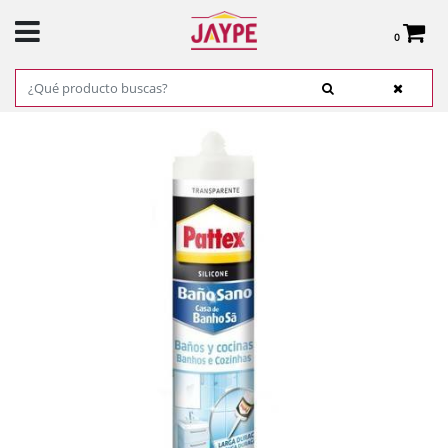
0
Total:
0,00 €
VER CESTA
INICIO
>
PRODUCTOS
>
FERRETERÍA
>
ADHESIVOS, COLAS Y CINTAS
> PATTEX
BAÑOS Y COCINAS TRANSPARENTE 280 ML.