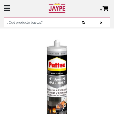
0
Total:
0,00 €
VER CESTA
INICIO
>
PRODUCTOS
>
FERRETERÍA
>
ADHESIVOS, COLAS Y CINTAS
> PATTEX
BARBACOAS Y CHIMENEAS 500G. GRIS