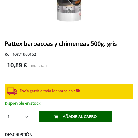
Pattex barbacoas y chimeneas 500g. gris
Ref. 10871969152
10,89 €
IVA incluido
Envío gratis
a toda Menorca en
48h
Disponible en stock
1
AÑADIR AL CARRO
DESCRIPCIÓN