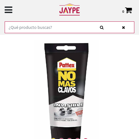
0
Total:
0,00 €
VER CESTA
INICIO
>
PRODUCTOS
>
FERRETERÍA
>
ADHESIVOS, COLAS Y CINTAS
> PATTEX NO
MAS CLAVOS INVISIBLE 120 GR REF. 1954194