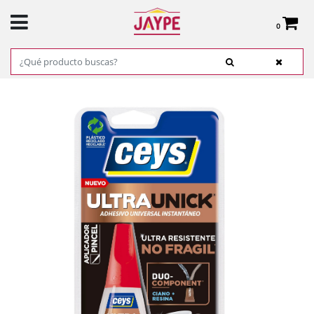
0
Total:
0,00 €
VER CESTA
INICIO
>
PRODUCTOS
>
FERRETERÍA
>
ADHESIVOS, COLAS Y CINTAS
>
PEGAMENTO INSTANTÁNEO ULTRAUNICK PINCEL 5GR REF. 504270 CEYS