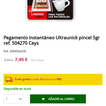
Pegamento instantáneo Ultraunick pincel 5gr
ref. 504270 Ceys
Ref. 3099504230
7,45 €
8,24 €
IVA incluido
Envío gratis
a toda Menorca en
48h
Disponible en stock
1
AÑADIR AL CARRO