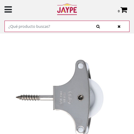
0
Total:
0,00 €
VER CESTA
INICIO
>
PRODUCTOS
>
FERRETERÍA
>
CADENAS, CUERDAS Y ESLINGAS
>
POLEAS
> POLEA DE ACERO INOXIDABLE 18/8 MOD.211 AMIG REF.15184