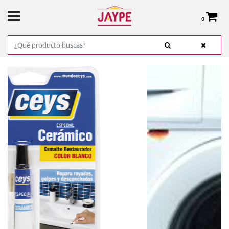
0
Total:
0,00 €
VER CESTA
INICIO
>
PRODUCTOS
>
FERRETERÍA
>
ADHESIVOS, COLAS Y CINTAS
>
REPARADOR ESPECIAL CERÁMICO - CEYS