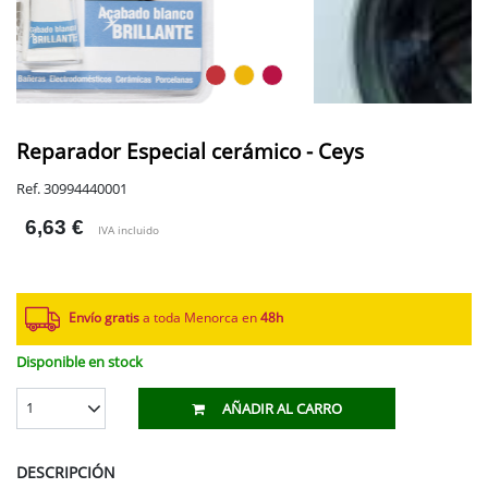
Reparador Especial cerámico - Ceys
Ref. 30994440001
6,63 €
IVA incluido
Envío gratis
a toda Menorca en
48h
Disponible en stock
1
AÑADIR AL CARRO
DESCRIPCIÓN