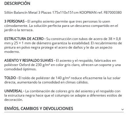
DESCRIPCIÓN
Sillón Balancín Metal 3 Plazas 175x110x151cm KOOPMAN ref. FB7000380
3 PERSONAS -
El amplio asiento permite que tres personas lo usen
cómodamente. La solución perfecta para un descanso compartido en el
jardín o la terraza.
ESTRUCTURA DE ACERO -
Su construcción con tubos de acero de 38 × 0,8
mm y 25 × 1 mm de diámetro garantiza la estabilidad. El recubrimiento de
pintura en polvo negra protege el acero de daños y le da un aspecto
moderno.
ASIENTO Y RESPALDO SUAVES -
El asiento y el respaldo, fabricados en
poliéster Oxford de 230 g/m² en color gris claro, ofrecen un soporte y una
comodidad óptimos.
TOLDO -
El toldo de poliéster de 140 g/m² reduce eficazmente la luz solar
directa, aumentando la comodidad en climas cálidos.
UNIVERSAL -
La combinación de colores gris del asiento y el respaldo con
la estructura negra hace que el columpio se adapte a diferentes estilos de
decoración.
ENVÍOS, CAMBIOS Y DEVOLUCIONES