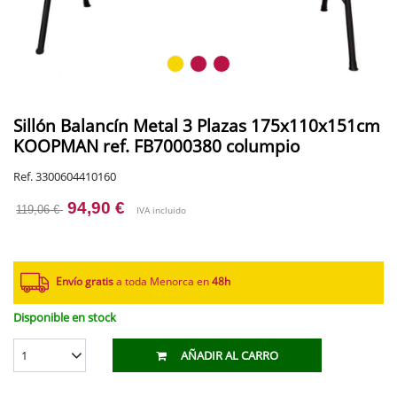
Sillón Balancín Metal 3 Plazas 175x110x151cm
KOOPMAN ref. FB7000380 columpio
Ref. 3300604410160
94,90 €
119,06 €
IVA incluido
Envío gratis
a toda Menorca en
48h
Disponible en stock
1
AÑADIR AL CARRO