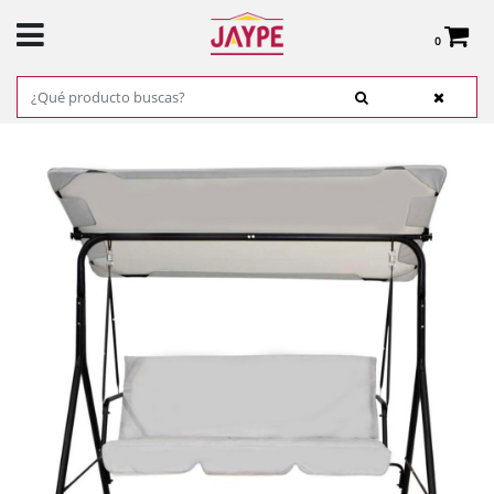
0
Total:
0,00 €
VER CESTA
INICIO
>
PRODUCTOS
>
JARDÍN
>
MOBILIARIO DE JARDÍN
> SILLÓN BALANCÍN
METAL 3 PLAZAS 175X110X151CM KOOPMAN REF. FB7000380 COLUMPIO