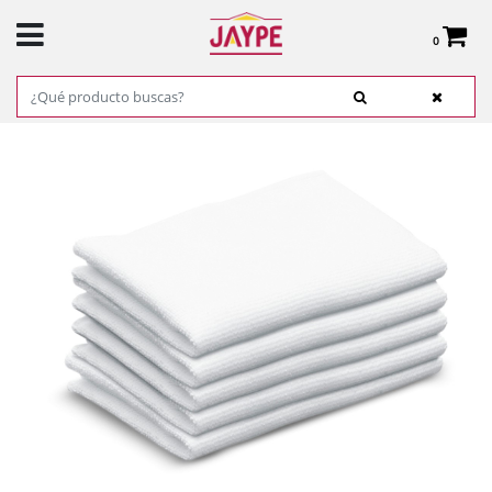
0
Total:
0,00 €
VER CESTA
INICIO
>
PRODUCTOS
>
FERRETERÍA
>
LIMPIEZA
> TOALLAS DE PAÑO, DELGADAS
KARCHER MOD: 63693570