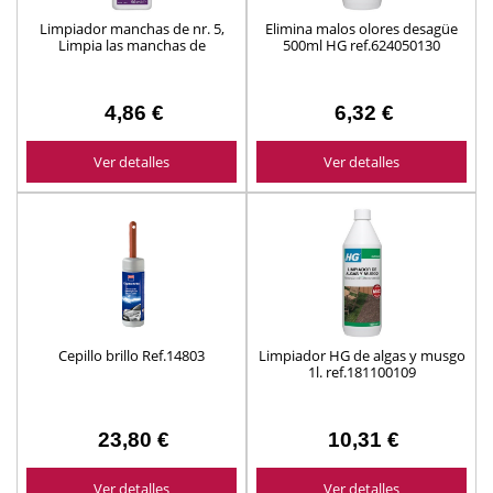
Limpiador manchas de nr. 5,
Elimina malos olores desagüe
Limpia las manchas de
500ml HG ref.624050130
maquillaje, hierba o polen de la
ropa HG 50ml ref.424005130
4,86 €
6,32 €
Ver detalles
Ver detalles
Cepillo brillo Ref.14803
Limpiador HG de algas y musgo
1l. ref.181100109
23,80 €
10,31 €
Ver detalles
Ver detalles