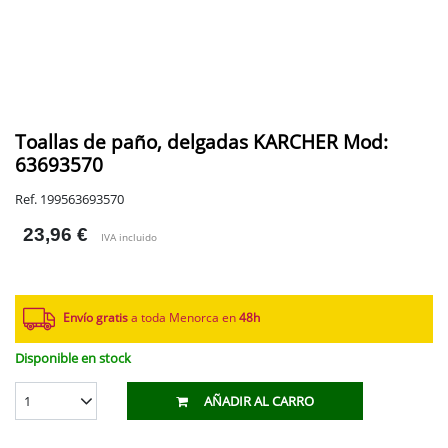
Toallas de paño, delgadas KARCHER Mod:
63693570
Ref. 199563693570
23,96 €
IVA incluido
Envío gratis
a toda Menorca en
48h
Disponible en stock
1
AÑADIR AL CARRO