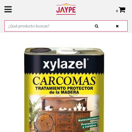
0
Total:
0,00 €
VER CESTA
INICIO
>
PRODUCTOS
>
FERRETERÍA
>
ADHESIVOS, COLAS Y CINTAS
> XYLAZEL
MATACARCOMA 750 ML