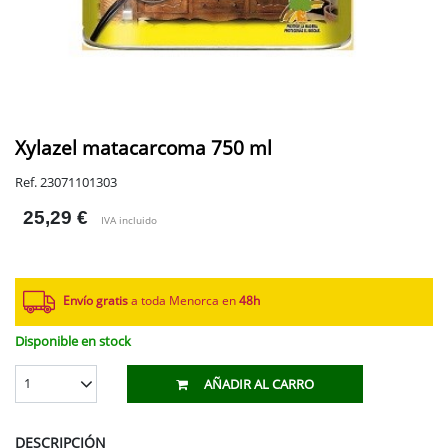
Xylazel matacarcoma 750 ml
Ref. 23071101303
25,29 €
IVA incluido
Envío gratis
a toda Menorca en
48h
Disponible en stock
1
AÑADIR AL CARRO
DESCRIPCIÓN