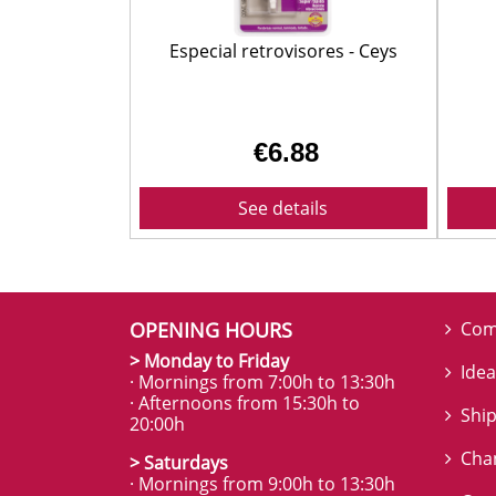
Especial retrovisores - Ceys
€6.88
See details
OPENING HOURS
Com
> Monday to Friday
Idea
· Mornings from 7:00h to 13:30h
· Afternoons from 15:30h to
Ship
20:00h
Cha
> Saturdays
· Mornings from 9:00h to 13:30h