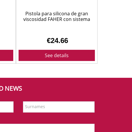
Pistola para silicona de gran
viscosidad FAHER con sistema
antigoteo ref. PF-18
€24.66
See details
ND NEWS
Surnames