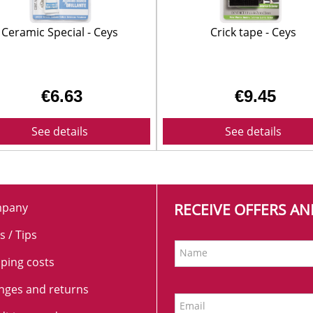
SUELOS Y SEÑALIZACIÓN
Ceramic Special - Ceys
Crick tape - Ceys
€6.63
€9.45
See details
See details
pany
RECEIVE OFFERS A
s / Tips
Name
ping costs
nges and returns
Email