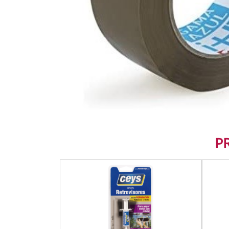
HOME TEXTILES
LIGHTING
PAINT AND ACCESSOR
PLUMBING
SMALL ELECTRIC APP
TOOLS
P