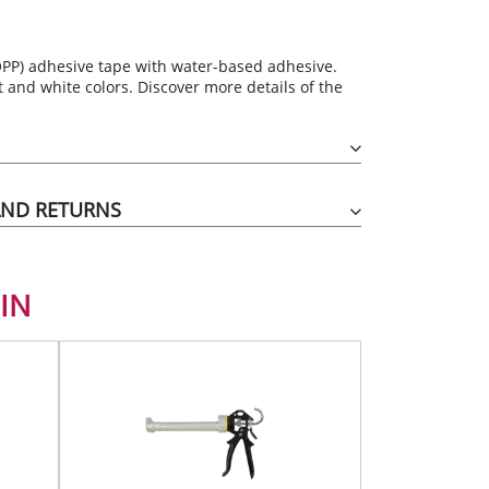
TIHIERBAS
OPP) adhesive tape with water-based adhesive.
 and white colors. Discover more details of the
IDO
AND RETURNS
IN