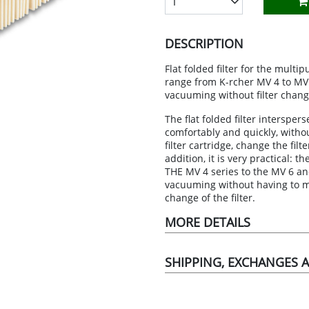
1
LÁMPARAS Y GUIRNALDAS
WORK CLOTHING
INSECTICIDAS, PLAGUICIDAS Y AN
HARDWARE ITEMS
HEATERS
DISOLVENTES
MARCOS DE FOTOS
IRRIGATION
IRONMONGERY AND SAFES
RADIADORES
ESMALTES ACRÍLICOS
DESCRIPTION
IES
PAPEL ADHESIVO Y DECORATIVO
MACHINERY
RUEDAS
REJILLAS DE VENTILACIÓN
ESMALTES ACRÍLICOS DIRECTO ÓX
Flat folded filter for the mul
range from K-rcher MV 4 to MV
PERCHEROS Y PARAGÜEROS
SWIMMING POOL
SISTEMAS DE CONTENCIÓN
VENTILACIÓN
ESMALTES SINTÉTICOS
vacuuming without filter chang
LIANCES
PLANTAS ARTIFICIALES
TORNILLERÍA Y FIJACIONES
WATER HEATERS
IMPRIMACIONES
The flat folded filter interspe
comfortably and quickly, withou
RELOJES
VARIOS FERRETERÍA
WOOD AND PELLET STOVES
MASILLAS Y REPARADORES
filter cartridge, change the filt
addition, it is very practical: 
SUJETAPUERTAS Y BURLETES
PINTURA ANTICALÓRICA
THE MV 4 series to the MV 6 a
vacuuming without having to m
VELAS Y PORTAVELAS
PINTURA PAREDES Y TECHOS
change of the filter.
PINTURA PISCINAS
MORE DETAILS
PINTURAS MÁGICAS
SHIPPING, EXCHANGES 
PROTECTORES MADERA
REVESTIMIENTOS