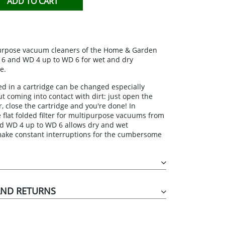
ADD TO CART
TIHIERBAS
IDO
tipurpose vacuum cleaners of the Home & Garden
 6 and WD 4 up to WD 6 for wet and dry
e.
rsed in a cartridge can be changed especially
t coming into contact with dirt: just open the
er, close the cartridge and you're done! In
the flat folded filter for multipurpose vacuums from
nd WD 4 up to WD 6 allows dry and wet
ake constant interruptions for the cumbersome
AND RETURNS