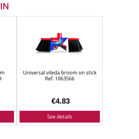
IN
D 4 series multi-purpose vacuum cleaners to MV
changed in seconds thanks to the removable filter
 into contact with dirt
ut filter change
um
Universal vileda broom on stick
H
Ref. 1063566
€4.83
See details