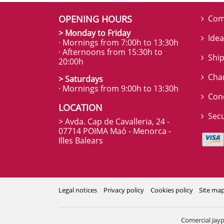
OPENING HOURS
Com
> Monday to Friday
Idea
· Mornings from 7:00h to 13:30h
· Afternoons from 15:30h to
Ship
20:00h
Cha
> Saturdays
· Mornings from 9:00h to 13:30h
Con
LOCATION
Sec
> Avda. Cap de Cavalleria, 24 -
07714 POIMA Maó - Menorca -
Illes Balears
Legal notices
Privacy policy
Cookies policy
Site ma
Comercial Jayp