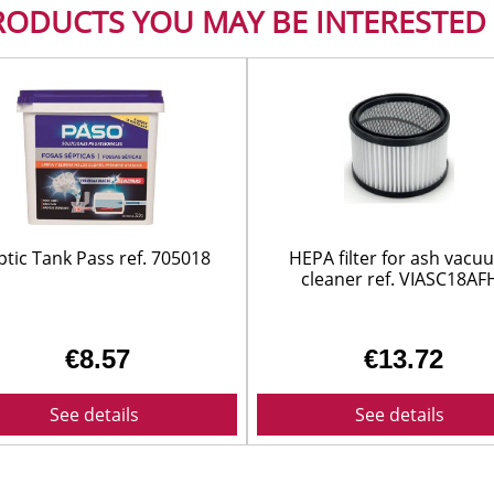
SUELOS Y SEÑALIZACIÓN
RODUCTS YOU MAY BE INTERESTED 
Suitable for the MV 4 /W
6/ WD 6
The flat folded filter is 
cartridge, without coming
Dry and wet suction witho
ptic Tank Pass ref. 705018
HEPA filter for ash vacu
cleaner ref. VIASC18AF
€8.57
€13.72
See details
See details