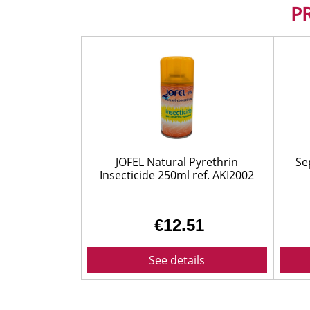
P
JOFEL Natural Pyrethrin
Se
Insecticide 250ml ref. AKI2002
€12.51
See details