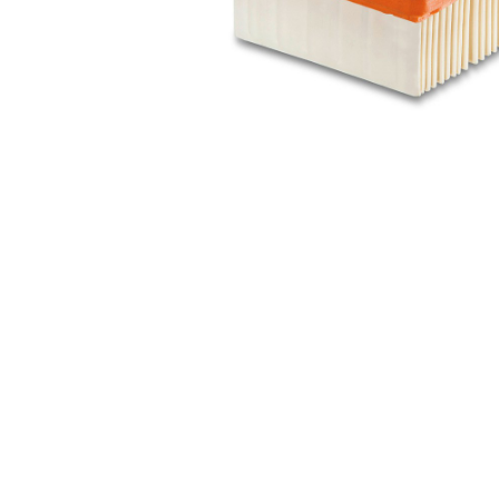
HOME TEXTILES
LIGHTING
PAINT AND ACCESSOR
PLUMBING
SMALL ELECTRIC APP
TOOLS