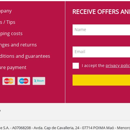
pany
RECEIVE OFFERS A
s / Tips
Name
ping costs
nges and returns
Email
ditions and guarantees
I accept the
privacy poli
ure payment
p
e S.A. - A07068208 - Avda. Cap de Cavalleria, 24 - 07714 POIMA Maó - Menorca 