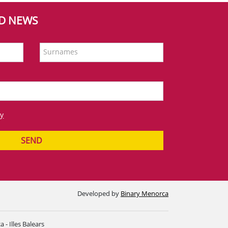
ND NEWS
Surnames
cy
SEND
Developed by
Binary Menorca
- Illes Balears