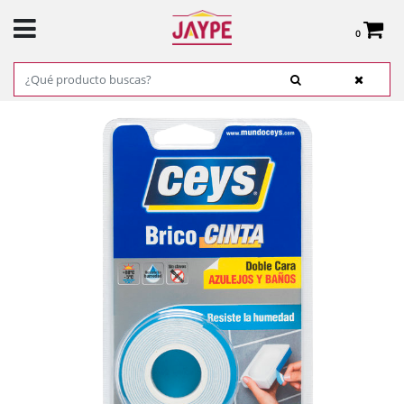
0
Total:
0,00 €
VER CESTA
INICIO
>
PRODUCTOS
>
FERRETERÍA
>
ADHESIVOS, COLAS Y CINTAS
>
BRICOCINTA PARA AZULEJOS Y BAÑOS - CEYS