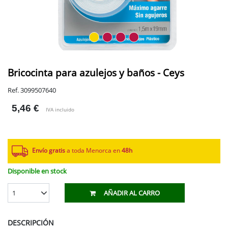
Bricocinta para azulejos y baños - Ceys
Ref. 3099507640
5,46 €
IVA incluido
Envío gratis
a toda Menorca en
48h
Disponible en stock
1
AÑADIR AL CARRO
DESCRIPCIÓN