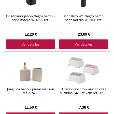
Dosificador jabón Negro bambú
Escobillero WC Negro bambú
serie Rotello WENKO ref.
serie Rotello WENKO ref.
25298100
25304100
12,20 €
23,69 €
Ver detalles
Ver detalles
Juego de baño 2 piezas Natural
Alzador polipropileno colores
ref.257468
surtidos 24x36x12cm ref. 98173
11,50 €
7,36 €