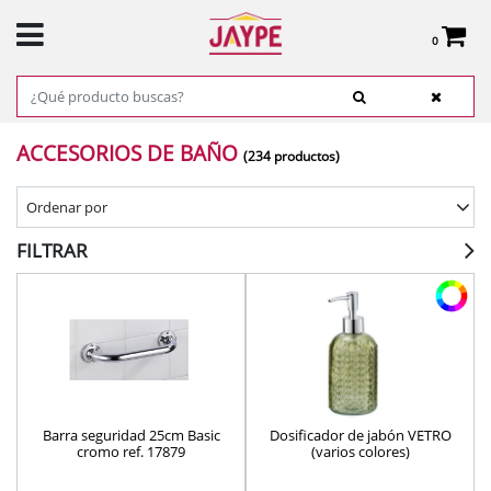
0
Total:
0,00 €
VER CESTA
INICIO
>
PRODUCTOS
>
BAÑO
> ACCESORIOS DE BAÑO
ACCESORIOS DE BAÑO
(234 productos)
Ordenar por
FILTRAR
Barra seguridad 25cm Basic
Dosificador de jabón VETRO
cromo ref. 17879
(varios colores)