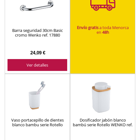
Envío gratis
a toda Menorca
Barra seguridad 30cm Basic
en
48h
cromo Wenko ref. 17880
24,09 €
Ver detalles
Vaso portacepillo de dientes
Dosificador jabón blanco
blanco bambu serie Rotello
bambú serie Rotello WENKO ref.
WENKO ref. 25293100
25294100