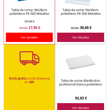
Tabla de cortar 38x28cm.
Tabla de cortar 50x30cm.
polietileno PE-500 Metaltex
polietileno PE-500 Metaltex
(varios colores)
(varios colores)
20,69 €
17,95 €
38,68 €
desde
desde
Ver detalles
Ver detalles
Envío gratis
a toda Menorca
Tabla de cortar 60x40x3cm.
en
48h
profesional blanca polietileno
PE-500 ref.736030 Metaltex
92,83 €
Ver detalles