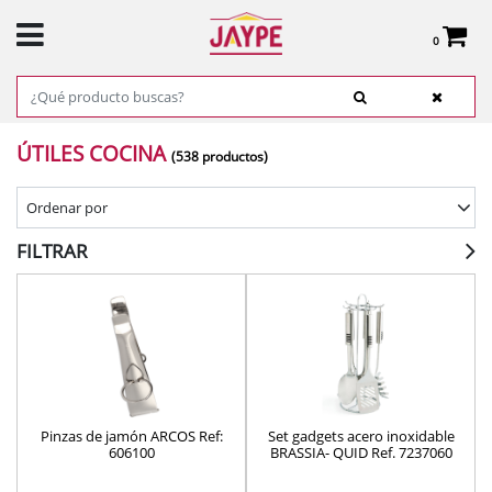
0
Total:
0,00 €
VER CESTA
INICIO
>
PRODUCTOS
>
COCINA
> ÚTILES COCINA
ÚTILES COCINA
(538 productos)
Ordenar por
FILTRAR
Pinzas de jamón ARCOS Ref:
Set gadgets acero inoxidable
606100
BRASSIA- QUID Ref. 7237060