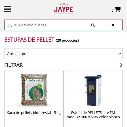
0
Total:
0,00 €
VER CESTA
INICIO
>
PRODUCTOS
>
CALEFACCIÓN Y CLIMATIZACIÓN
> ESTUFAS DE PELLET
ESTUFAS DE PELLET
(20 productos)
Ordenar por
FILTRAR
Saco de pellets bioforestal 15 kg
Estufa de PELLETS aire FM
mod.BP-100 8,5KW color blanco