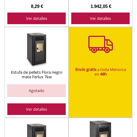
8,29 €
1.942,05 €
Ver detalles
Ver detalles
Envío gratis
a toda Menorca
Estufa de pellets Flora negro
en
48h
mate Ferlux 7kw
Agotado
Ver detalles