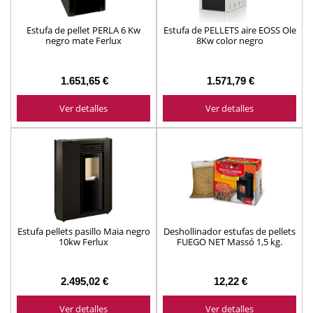
Estufa de pellet PERLA 6 Kw
Estufa de PELLETS aire EOSS Ole
negro mate Ferlux
8Kw color negro
1.651,65 €
1.571,79 €
Ver detalles
Ver detalles
Estufa pellets pasillo Maia negro
Deshollinador estufas de pellets
10kw Ferlux
FUEGO NET Massó 1,5 kg.
ref.231296
2.495,02 €
12,22 €
Ver detalles
Ver detalles