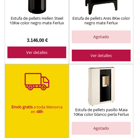
Estufa de pellets Hellen Steel
Estufa de pellets Ares 8Kw color
10Kw color negro mate Ferlux
negro mate Ferlux
Agotado
3.146,00 €
Ver detalles
Ver detalles
Envío gratis
a toda Menorca
Estufa de pellets pasillo Maia
en
48h
10Kw color blanco perla Ferlux
Agotado