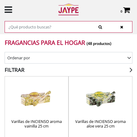
0
Total:
0,00 €
VER CESTA
INICIO
>
PRODUCTOS
>
DECORACIÓN
> FRAGANCIAS PARA EL HOGAR
FRAGANCIAS PARA EL HOGAR
(48 productos)
Ordenar por
FILTRAR
Varillas de INCIENSO aroma
Varillas de INCIENSO aroma
vainilla 25 cm
aloe vera 25 cm