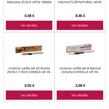
Manzana 25,5cm ref.IN-185664
mármol FLOR NATURAL ref.IN-
208869
0,48 €
8,45 €
Ver detalles
Ver detalles
Incienso varilla set-20 Aroma
Incienso varilla set-8 Natural
25x5x1,7 25cm CANELA ref. IN-
23,5x5x2 VAINILLA ref. IN-
215648
215637
0,92 €
2,08 €
Ver detalles
Ver detalles