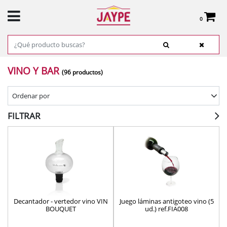
0
Total:
0,00 €
VER CESTA
INICIO
>
PRODUCTOS
>
COCINA
> VINO Y BAR
VINO Y BAR
(96 productos)
Ordenar por
FILTRAR
Decantador - vertedor vino VIN
Juego láminas antigoteo vino (5
BOUQUET
ud.) ref.FIA008