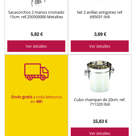
Sacacorchos 2 manos cromado
Set 2 anillas antigoteo ref.
15cm. ref.250500000 Metaltex
695031 Ibili
5,82 €
3,69 €
Ver detalles
Ver detalles
Envío gratis
a toda Menorca
Cubo champan de 20cm. ref.
en
48h
711320 Ibili
15,63 €
Ver detalles