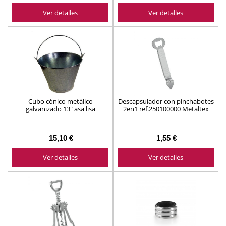
Ver detalles
Ver detalles
Cubo cónico metálico
Descapsulador con pinchabotes
galvanizado 13" asa lisa
2en1 ref.250100000 Metaltex
33x24cm. ref.10176 Imex
15,10 €
1,55 €
Ver detalles
Ver detalles