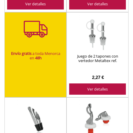
Ver detalles
Ver detalles
Envío gratis
a toda Menorca
Juego de 2 tapones con
en
48h
vertedor Metaltex ref.
257100000
2,27 €
Ver detalles