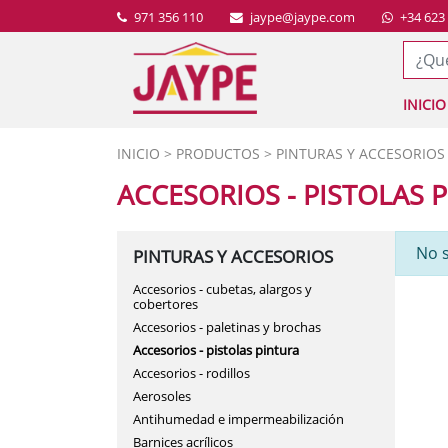
971 356 110
jaype@jaype.com
+34 623
INICIO
BAÑO
ALMACÉN DE FONTA
INICIO
>
PRODUCTOS
>
PINTURAS Y ACCESORIOS
CALEFACCIÓN Y CLIM
FERRETERÍA INDUSTR
ACCESORIOS - PISTOLAS 
COCINA
TRATAMIENTO DEL A
No 
PINTURAS Y ACCESORIOS
DECORACIÓN
INSTALACIÓN DE EST
Accesorios - cubetas, alargos y
EQUIPOS DE PROTECC
INSTALACIÓN DE VAL
cobertores
FERRETERÍA
INSTALACIÓN DE BO
Accesorios - paletinas y brochas
Accesorios - pistolas pintura
FONTANERÍA
INSTALACIÓN DE RIE
Accesorios - rodillos
Aerosoles
HERRAMIENTAS
Antihumedad e impermeabilización
HOGAR
Barnices acrílicos