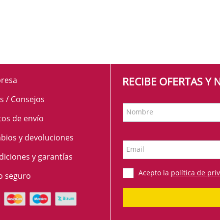
SUELOS Y SEÑALIZACIÓN
resa
RECIBE OFERTAS Y
s / Consejos
Nombre
tos de envío
bios y devoluciones
Email
iciones y garantías
Acepto la
política de pri
o seguro