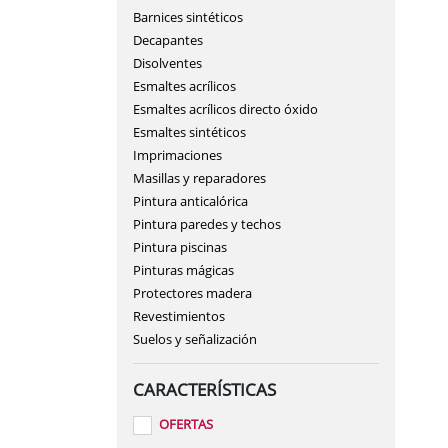
Barnices sintéticos
ILUMINACIÓN
Decapantes
JARDÍN
Disolventes
Esmaltes acrílicos
MOBILIARIO Y ORDE
Esmaltes acrílicos directo óxido
PEQUEÑO ELECTROD
Esmaltes sintéticos
Imprimaciones
PINTURAS Y ACCESOR
Masillas y reparadores
Pintura anticalórica
TEXTIL HOGAR
Pintura paredes y techos
Pintura piscinas
Pinturas mágicas
Protectores madera
Revestimientos
Suelos y señalización
CARACTERÍSTICAS
OFERTAS