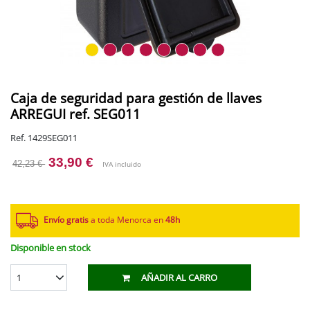
Caja de seguridad para gestión de llaves
ARREGUI ref. SEG011
Ref. 1429SEG011
33,90 €
42,23 €
IVA incluido
Envío gratis
a toda Menorca en
48h
Disponible en stock
1
AÑADIR AL CARRO