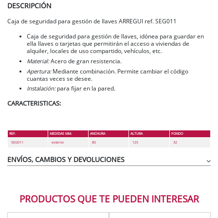
DESCRIPCIÓN
Caja de seguridad para gestión de llaves ARREGUI ref. SEG011
Caja de seguridad para gestión de llaves, idónea para guardar en
ella llaves o tarjetas que permitirán el acceso a viviendas de
alquiler, locales de uso compartido, vehículos, etc.
Material:
Acero de gran resistencia.
Apertura:
Mediante combinación. Permite cambiar el código
cuantas veces se desee.
Instalación:
para fijar en la pared.
CARACTERISTICAS
:
REF.
MEDIDAS MM.
ANCHURA
ALTURA
FONDO
SEG011
exterior
80
125
32
ENVÍOS, CAMBIOS Y DEVOLUCIONES
PRODUCTOS QUE TE PUEDEN INTERESAR