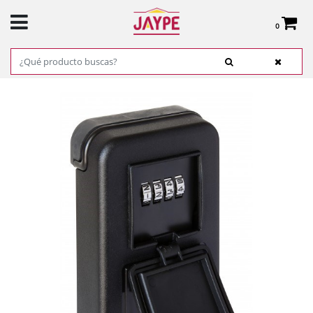
0
Total:
0,00 €
VER CESTA
INICIO
>
PRODUCTOS
>
FERRETERÍA
>
CERRAJERÍA Y CAJAS FUERTES
> CAJA DE
SEGURIDAD PARA GESTIÓN DE LLAVES ARREGUI REF. SEG011