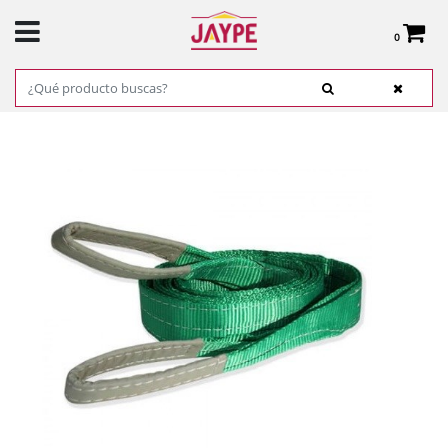
0
Total:
0,00 €
VER CESTA
INICIO
>
PRODUCTOS
>
FERRETERÍA
>
CADENAS, CUERDAS Y ESLINGAS
>
ESLINGA PLANA ABIERTA C/GAZAS EAD2000/1 GAYNER REF. 71-312