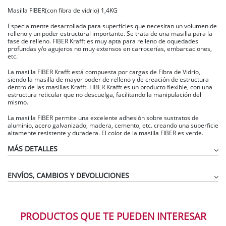
Masilla FIBER(con fibra de vidrio) 1,4KG
Especialmente desarrollada para superficies que necesitan un volumen de
relleno y un poder estructural importante. Se trata de una masilla para la
fase de relleno. FIBER Krafft es muy apta para relleno de oquedades
profundas y/o agujeros no muy extensos en carrocerías, embarcaciones,
etc.
La masilla FIBER Krafft está compuesta por cargas de Fibra de Vidrio,
siendo la masilla de mayor poder de relleno y de creación de estructura
dentro de las masillas Krafft. FIBER Krafft es un producto flexible, con una
estructura reticular que no descuelga, facilitando la manipulación del
mismo.
La masilla FIBER permite una excelente adhesión sobre sustratos de
aluminio, acero galvanizado, madera, cemento, etc. creando una superficie
altamente resistente y duradera. El color de la masilla FIBER es verde.
MÁS DETALLES
ENVÍOS, CAMBIOS Y DEVOLUCIONES
Mezclar perfectamente la masilla con 2,5% de endurecedor.
Aplicar con espátula limpia, en el espesor deseado sobre
superficies limpias y desengrasadas.
Dejar endurecer 25-30 minutos antes de lijar.
PRODUCTOS QUE TE PUEDEN INTERESAR