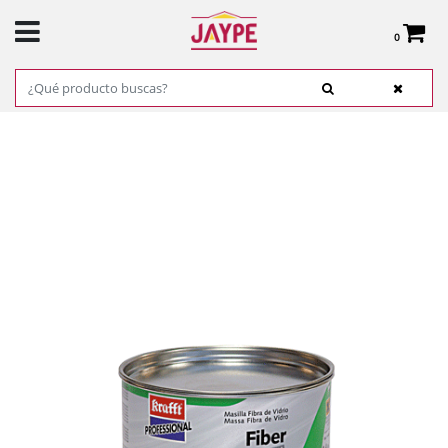
0
Total:
0,00 €
VER CESTA
INICIO
>
PRODUCTOS
>
FERRETERÍA
>
ADHESIVOS, COLAS Y CINTAS
> MASILLA
RELLENO FIBRA.REF.14454