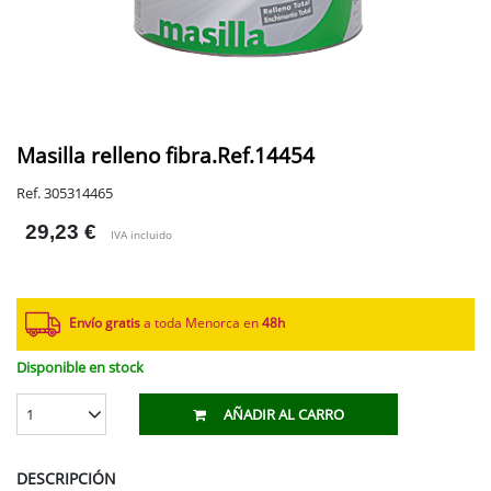
Masilla relleno fibra.Ref.14454
Ref. 305314465
29,23 €
IVA incluido
Envío gratis
a toda Menorca en
48h
Disponible en stock
1
AÑADIR AL CARRO
DESCRIPCIÓN